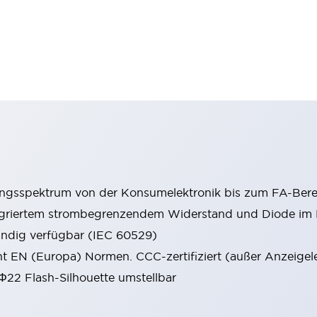
ungsspektrum von der Konsumelektronik bis zum FA-Bere
tegriertem strombegrenzendem Widerstand und Diode i
ändig verfügbar (IEC 60529)
cht EN (Europa) Normen. CCC-zertifiziert (außer Anzeigel
 Φ22 Flash-Silhouette umstellbar