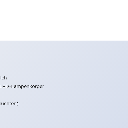
ich
m LED-Lampenkörper
euchten).