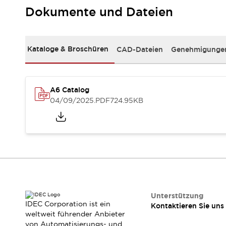
RFID-Authentifizierung
Dokumente und Dateien
Sicherheitslösungen
IDEC-Sicherheitskonzept
Kollaborative Sicherheit (Sicherheit 2.0)
Kataloge & Broschüren
CAD-Dateien
Genehmigungen
Sicherheitsrelevante Gesetze und Normen
Sicherheitsausrüstung-Kurs
Entdecken Sie alles
Entdecken Sie alles
A6 Catalog
Ressourcen
04/09/2025
.PDF
724.95KB
CAD Files
Standardgeprüfte Produkte
Literatur
Webinar
Presse
Videothek
Software-Updates
Konformitätsdokumente
Schwachstellenberichte
Auswahlwerkzeuge
Unterstützung
IDEC Corporation ist ein
Kontaktieren Sie uns
Was ist neu
weltweit führender Anbieter
Blog
von Automatisierungs- und