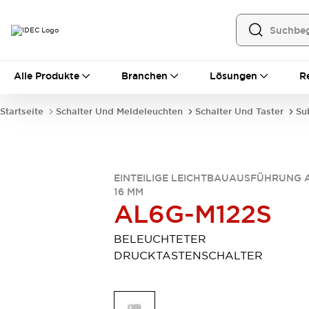
Alle Produkte
Alle Produkte
Branchen
Lösungen
R
Automatisierung
Bedienerschnittstellen
Startseite
Schalter Und Meldeleuchten
Schalter Und Taster
Su
Industrie-Ethernet-Geräte
Speicherprogrammierbare Steuerung (SPS)
Entdecken Sie alles
Sensoren
EINTEILIGE LEICHTBAUAUSFÜHRUNG 
Automatische Identifizierung
16 MM
Sensoren/Erfassung
Entdecken Sie alles
AL6G-M122S
Industriekomponenten
LED-Meldeleuchten
Leitungsschutzgeräte
BELEUCHTETER
Relais und Zeitrelais
Stromversorgungen
DRUCKTASTENSCHALTER
Verbindungsgeräte
Entdecken Sie alles
Mobilitätslösungen
Motorunterstützung