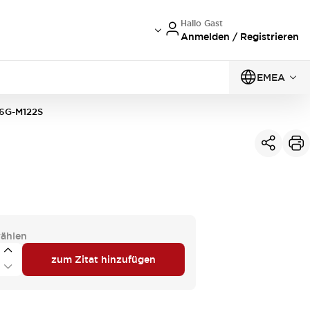
Hallo Gast
Anmelden / Registrieren
EMEA
6G-M122S
ählen
zum Zitat hinzufügen