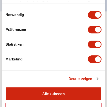
haben oder die sie im Rahmen Ihrer Nutzung der Dienste
gesammelt haben.
Einwilligungsauswahl
Notwendig
+
Spezifikationen
Alle erweitern
Präferenzen
Aesthetic Specifications
Statistiken
Electrical Specifications (rated illuminated
portion)
Marketing
Environmental Specifications
Mechanical Specifications
Details zeigen
Mounting and Installation Specifications
Alle zulassen