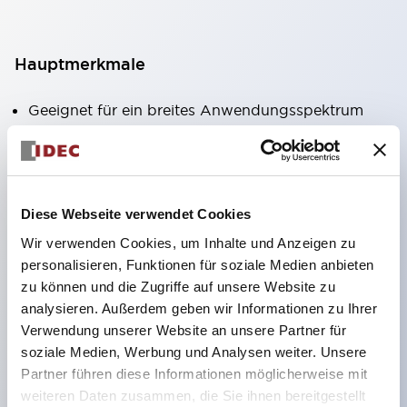
Hauptmerkmale
Geeignet für ein breites Anwendungsspektrum
von der Konsumelektronik bis zum FA-Bereich
LED-Beleuchtungseinheit mit integriertem
strombegrenzendem Widerstand und Diode im
Diese Webseite verwendet Cookies
LED-Lampenkörper
Wir verwenden Cookies, um Inhalte und Anzeigen zu
Schutzarten IP40 und IP65 vollständig verfügbar
personalisieren, Funktionen für soziale Medien anbieten
(IEC 60529)
zu können und die Zugriffe auf unsere Website zu
UL- und CSA-zertifiziert. Entspricht EN (Europa)
analysieren. Außerdem geben wir Informationen zu Ihrer
Normen. CCC-zertifiziert (außer Anzeigeleuchten).
Verwendung unserer Website an unsere Partner für
soziale Medien, Werbung und Analysen weiter. Unsere
Mit speziellem Zubehör leicht auf Φ22 Flash-
Partner führen diese Informationen möglicherweise mit
Silhouette umstellbar
weiteren Daten zusammen, die Sie ihnen bereitgestellt