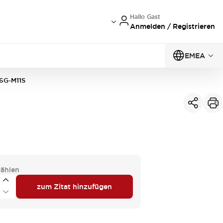
Hallo Gast
Anmelden / Registrieren
EMEA
6G-M11S
ählen
zum Zitat hinzufügen