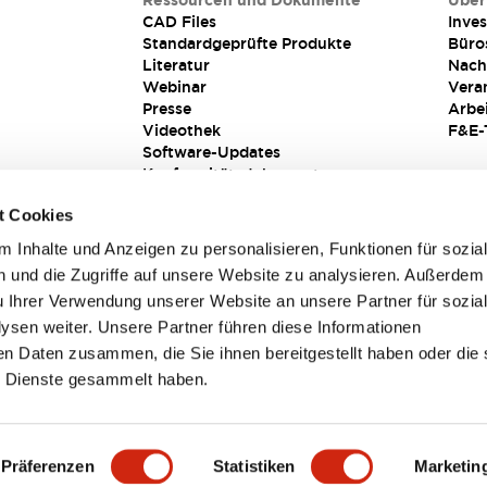
Ressourcen und Dokumente
Über
CAD Files
Inves
Standardgeprüfte Produkte
Büro
Literatur
Nach
Webinar
Vera
Presse
Arbe
Videothek
F&E-
Software-Updates
Konformitätsdokumente
Schwachstellenberichte
t Cookies
Sicherheitslösung
 Inhalte und Anzeigen zu personalisieren, Funktionen für sozia
 und die Zugriffe auf unsere Website zu analysieren. Außerdem
u Ihrer Verwendung unserer Website an unsere Partner für sozia
sen weiter. Unsere Partner führen diese Informationen
en Daten zusammen, die Sie ihnen bereitgestellt haben oder die 
 Dienste gesammelt haben.
sbedingungen
Präferenzen
Statistiken
Marketin
TAILS
HAUPTMERKMALE
SPEZIFIKATIONEN
DOKUM