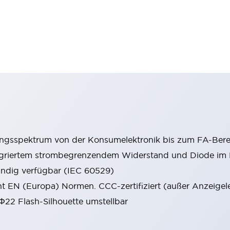
ungsspektrum von der Konsumelektronik bis zum FA-Bere
tegriertem strombegrenzendem Widerstand und Diode i
ändig verfügbar (IEC 60529)
cht EN (Europa) Normen. CCC-zertifiziert (außer Anzeigel
 Φ22 Flash-Silhouette umstellbar