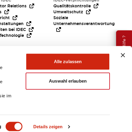
 IDEC
IDEC-Verpflichtungen
tor Relations
Qualitätskontrolle
s
Umweltschutz
richt
Soziale
nstaltungen
Unternehmensverantwortung
iten bei IDEC
Technologie
Brauche Hilfe ?
Alle zulassen
le
Auswahl erlauben
le
sie im
EMEA
g
Details zeigen
ENTE & DATEIEN