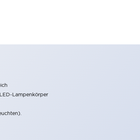
ich
m LED-Lampenkörper
euchten).