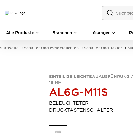
Alle Produkte
Alle Produkte
Branchen
Lösungen
R
Automatisierung
Bedienerschnittstellen
Startseite
Schalter Und Meldeleuchten
Schalter Und Taster
Su
Industrie-Ethernet-Geräte
Speicherprogrammierbare Steuerung (SPS)
Entdecken Sie alles
Sensoren
EINTEILIGE LEICHTBAUAUSFÜHRUNG 
Automatische Identifizierung
16 MM
Sensoren/Erfassung
Entdecken Sie alles
AL6G-M11S
Industriekomponenten
LED-Meldeleuchten
Leitungsschutzgeräte
BELEUCHTETER
Relais und Zeitrelais
Stromversorgungen
DRUCKTASTENSCHALTER
Verbindungsgeräte
Entdecken Sie alles
Mobilitätslösungen
Motorunterstützung