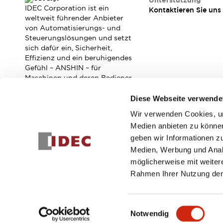
Unterstützung
Veranstaltungen / Seminare
IDEC Corporation ist ein
Kontaktieren Sie uns
Unterstützung
weltweit führender Anbieter
von Automatisierungs- und
Kontaktieren Sie uns
Steuerungslösungen und setzt
So finden Sie uns
sich dafür ein, Sicherheit,
Online Händler
Effizienz und ein beruhigendes
Gefühl – ANSHIN – für
Maschinen und deren Bediener
zu verbessern.
Diese Webseite verwende
Wir verwenden Cookies, um
Abonnieren Sie unseren Newsletter!
Medien anbieten zu können
geben wir Informationen z
Registrieren
Medien, Werbung und Analy
möglicherweise mit weiter
Rahmen Ihrer Nutzung der
© 2026 IDEC Corporation
Datenschutzrichtlinie
Geschäft
Einwilligungsauswahl
Notwendig
PRODUKTDE