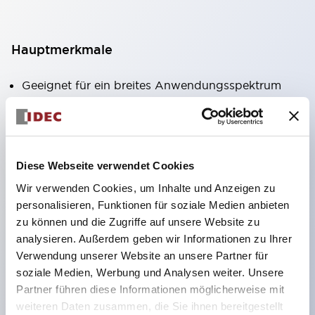
Hauptmerkmale
Geeignet für ein breites Anwendungsspektrum
von der Konsumelektronik bis zum FA-Bereich
LED-Beleuchtungseinheit mit integriertem
strombegrenzendem Widerstand und Diode im
Diese Webseite verwendet Cookies
LED-Lampenkörper
Wir verwenden Cookies, um Inhalte und Anzeigen zu
Schutzarten IP40 und IP65 vollständig verfügbar
personalisieren, Funktionen für soziale Medien anbieten
(IEC 60529)
zu können und die Zugriffe auf unsere Website zu
UL- und CSA-zertifiziert. Entspricht EN (Europa)
analysieren. Außerdem geben wir Informationen zu Ihrer
Normen. CCC-zertifiziert (außer Anzeigeleuchten).
Verwendung unserer Website an unsere Partner für
soziale Medien, Werbung und Analysen weiter. Unsere
Mit speziellem Zubehör leicht auf Φ22 Flash-
Partner führen diese Informationen möglicherweise mit
Silhouette umstellbar
weiteren Daten zusammen, die Sie ihnen bereitgestellt