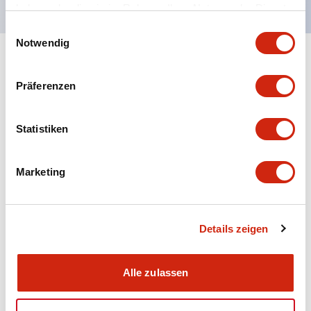
haben oder die sie im Rahmen Ihrer Nutzung der Dienste
gesammelt haben.
Einwilligungsauswahl
Notwendig
+
Spezifikationen
Alle erweitern
Präferenzen
Aesthetic Specifications
Statistiken
Electrical Specifications (rated illuminated
portion)
Marketing
Environmental Specifications
Mechanical Specifications
Details zeigen
Mounting and Installation Specifications
Alle zulassen