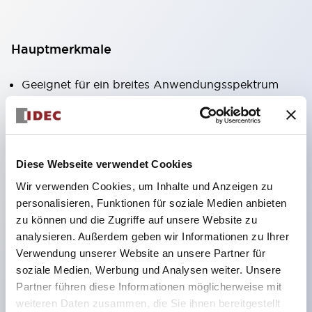
Hauptmerkmale
Geeignet für ein breites Anwendungsspektrum
von der Konsumelektronik bis zum FA-Bereich
LED-Beleuchtungseinheit mit integriertem
strombegrenzendem Widerstand und Diode im
Diese Webseite verwendet Cookies
LED-Lampenkörper
Wir verwenden Cookies, um Inhalte und Anzeigen zu
Schutzarten IP40 und IP65 vollständig verfügbar
personalisieren, Funktionen für soziale Medien anbieten
(IEC 60529)
zu können und die Zugriffe auf unsere Website zu
UL- und CSA-zertifiziert. Entspricht EN (Europa)
analysieren. Außerdem geben wir Informationen zu Ihrer
Normen. CCC-zertifiziert (außer Anzeigeleuchten).
Verwendung unserer Website an unsere Partner für
soziale Medien, Werbung und Analysen weiter. Unsere
Mit speziellem Zubehör leicht auf Φ22 Flash-
Partner führen diese Informationen möglicherweise mit
Silhouette umstellbar
weiteren Daten zusammen, die Sie ihnen bereitgestellt