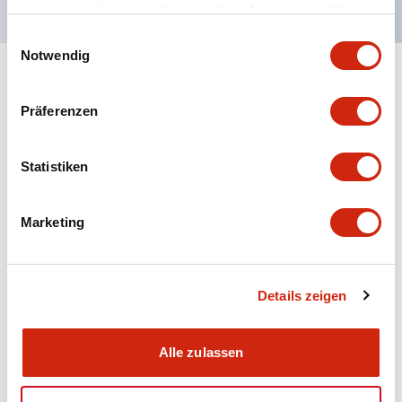
haben oder die sie im Rahmen Ihrer Nutzung der Dienste
gesammelt haben.
Einwilligungsauswahl
Notwendig
+
Spezifikationen
Alle erweitern
Präferenzen
Aesthetic Specifications
Statistiken
Electrical Specifications (rated illuminated
portion)
Marketing
Environmental Specifications
Mechanical Specifications
Details zeigen
Mounting and Installation Specifications
Alle zulassen