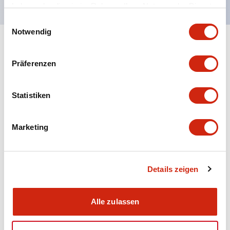
haben oder die sie im Rahmen Ihrer Nutzung der Dienste
gesammelt haben.
Einwilligungsauswahl
Notwendig
+
Spezifikationen
Alle erweitern
Präferenzen
Aesthetic Specifications
Statistiken
Electrical Specifications (rated illuminated
portion)
Marketing
Environmental Specifications
Mechanical Specifications
Details zeigen
Mounting and Installation Specifications
Alle zulassen