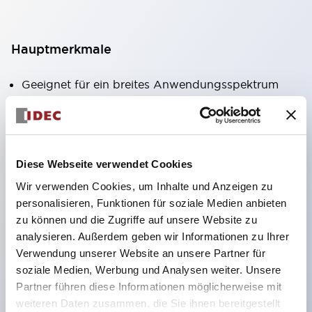
Hauptmerkmale
Geeignet für ein breites Anwendungsspektrum
von der Konsumelektronik bis zum FA-Bereich
LED-Beleuchtungseinheit mit integriertem
strombegrenzendem Widerstand und Diode im
Diese Webseite verwendet Cookies
LED-Lampenkörper
Wir verwenden Cookies, um Inhalte und Anzeigen zu
Schutzarten IP40 und IP65 vollständig verfügbar
personalisieren, Funktionen für soziale Medien anbieten
(IEC 60529)
zu können und die Zugriffe auf unsere Website zu
UL- und CSA-zertifiziert. Entspricht EN (Europa)
analysieren. Außerdem geben wir Informationen zu Ihrer
Normen. CCC-zertifiziert (außer Anzeigeleuchten).
Verwendung unserer Website an unsere Partner für
soziale Medien, Werbung und Analysen weiter. Unsere
Mit speziellem Zubehör leicht auf Φ22 Flash-
Partner führen diese Informationen möglicherweise mit
Silhouette umstellbar
weiteren Daten zusammen, die Sie ihnen bereitgestellt