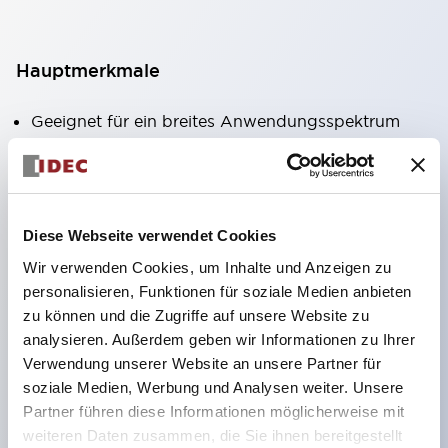
Hauptmerkmale
Geeignet für ein breites Anwendungsspektrum
von der Konsumelektronik bis zum FA-Bereich
LED-Beleuchtungseinheit mit integriertem
strombegrenzendem Widerstand und Diode im
Diese Webseite verwendet Cookies
LED-Lampenkörper
Wir verwenden Cookies, um Inhalte und Anzeigen zu
Schutzarten IP40 und IP65 vollständig verfügbar
personalisieren, Funktionen für soziale Medien anbieten
(IEC 60529)
zu können und die Zugriffe auf unsere Website zu
UL- und CSA-zertifiziert. Entspricht EN (Europa)
analysieren. Außerdem geben wir Informationen zu Ihrer
Normen. CCC-zertifiziert (außer Anzeigeleuchten).
Verwendung unserer Website an unsere Partner für
soziale Medien, Werbung und Analysen weiter. Unsere
Mit speziellem Zubehör leicht auf Φ22 Flash-
Partner führen diese Informationen möglicherweise mit
Silhouette umstellbar
weiteren Daten zusammen, die Sie ihnen bereitgestellt