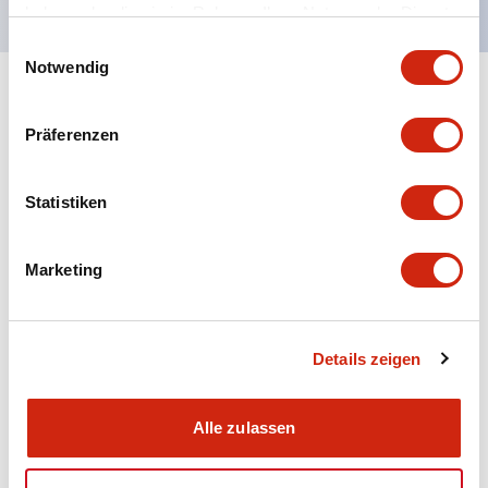
haben oder die sie im Rahmen Ihrer Nutzung der Dienste
gesammelt haben.
Einwilligungsauswahl
Notwendig
+
Spezifikationen
Alle erweitern
Präferenzen
Aesthetic Specifications
Statistiken
Electrical Specifications (rated illuminated
portion)
Marketing
Environmental Specifications
Mechanical Specifications
Details zeigen
Mounting and Installation Specifications
Alle zulassen