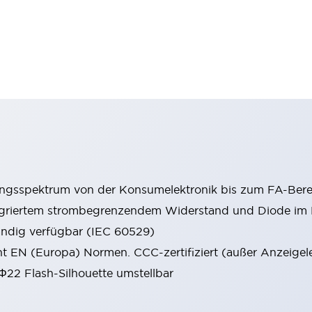
ungsspektrum von der Konsumelektronik bis zum FA-Bere
tegriertem strombegrenzendem Widerstand und Diode i
ändig verfügbar (IEC 60529)
cht EN (Europa) Normen. CCC-zertifiziert (außer Anzeigel
 Φ22 Flash-Silhouette umstellbar