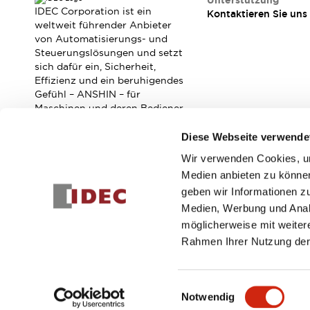
Unterstützung
Veranstaltungen / Seminare
IDEC Corporation ist ein
Kontaktieren Sie uns
Unterstützung
weltweit führender Anbieter
von Automatisierungs- und
Kontaktieren Sie uns
Steuerungslösungen und setzt
So finden Sie uns
sich dafür ein, Sicherheit,
Online Händler
Effizienz und ein beruhigendes
Gefühl – ANSHIN – für
Maschinen und deren Bediener
zu verbessern.
Diese Webseite verwende
Wir verwenden Cookies, um
Abonnieren Sie unseren Newsletter!
Medien anbieten zu können
geben wir Informationen z
Registrieren
Medien, Werbung und Analy
möglicherweise mit weiter
Rahmen Ihrer Nutzung der
© 2026 IDEC Corporation
Datenschutzrichtlinie
Geschäft
Einwilligungsauswahl
Notwendig
PRODUKTDE