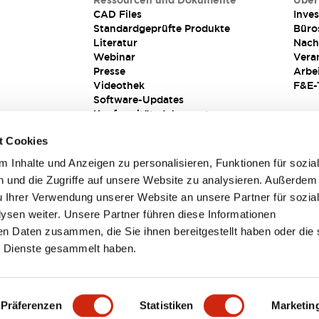
Ressourcen und Dokumente
Über
CAD Files
Inves
Standardgeprüfte Produkte
Büro
Literatur
Nach
Webinar
Vera
Presse
Arbe
Videothek
F&E-
Software-Updates
Konformitätsdokumente
Schwachstellenberichte
t Cookies
Sicherheitslösung
 Inhalte und Anzeigen zu personalisieren, Funktionen für sozia
 und die Zugriffe auf unsere Website zu analysieren. Außerdem
u Ihrer Verwendung unserer Website an unsere Partner für sozia
sen weiter. Unsere Partner führen diese Informationen
en Daten zusammen, die Sie ihnen bereitgestellt haben oder die 
 Dienste gesammelt haben.
sbedingungen
Präferenzen
Statistiken
Marketin
TAILS
HAUPTMERKMALE
SPEZIFIKATIONEN
DOKUM