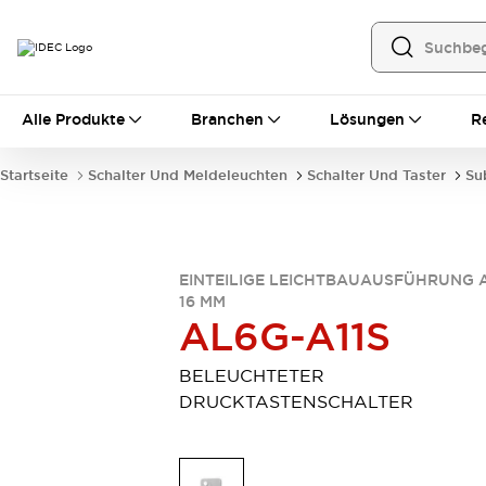
Alle Produkte
Alle Produkte
Branchen
Lösungen
R
Automatisierung
Bedienerschnittstellen
Startseite
Schalter Und Meldeleuchten
Schalter Und Taster
Su
Industrie-Ethernet-Geräte
Speicherprogrammierbare Steuerung (SPS)
Entdecken Sie alles
Sensoren
EINTEILIGE LEICHTBAUAUSFÜHRUNG 
Automatische Identifizierung
16 MM
Sensoren/Erfassung
Entdecken Sie alles
AL6G-A11S
Industriekomponenten
LED-Meldeleuchten
Leitungsschutzgeräte
BELEUCHTETER
Relais und Zeitrelais
Stromversorgungen
DRUCKTASTENSCHALTER
Verbindungsgeräte
Entdecken Sie alles
Mobilitätslösungen
Motorunterstützung