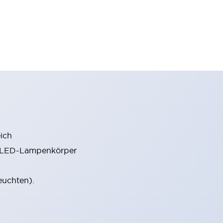
ich
m LED-Lampenkörper
euchten).