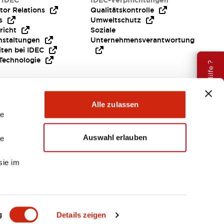
 IDEC
IDEC-Verpflichtungen
tor Relations
Qualitätskontrolle
s
Umweltschutz
richt
Soziale
nstaltungen
Unternehmensverantwortung
iten bei IDEC
Technologie
Brauche Hilfe ?
Alle zulassen
le
Auswahl erlauben
le
sie im
EMEA
g
Details zeigen
ENTE & DATEIEN