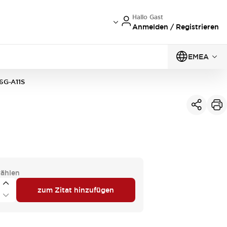
Hallo Gast
Anmelden / Registrieren
EMEA
6G-A11S
ählen
zum Zitat hinzufügen