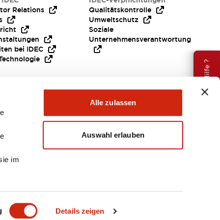
 IDEC
IDEC-Verpflichtungen
tor Relations
Qualitätskontrolle
s
Umweltschutz
richt
Soziale
nstaltungen
Unternehmensverantwortung
iten bei IDEC
Technologie
Brauche Hilfe ?
Alle zulassen
le
Auswahl erlauben
le
sie im
EMEA
g
Details zeigen
ENTE & DATEIEN