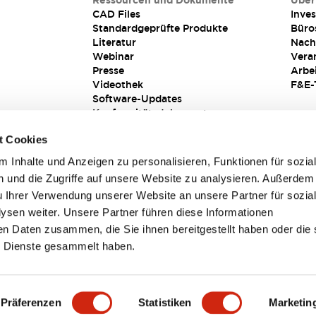
Ressourcen und Dokumente
Über
CAD Files
Inves
Standardgeprüfte Produkte
Büro
Literatur
Nach
Webinar
Vera
Presse
Arbe
Videothek
F&E-
Software-Updates
Konformitätsdokumente
Schwachstellenberichte
t Cookies
Sicherheitslösung
 Inhalte und Anzeigen zu personalisieren, Funktionen für sozia
 und die Zugriffe auf unsere Website zu analysieren. Außerdem
u Ihrer Verwendung unserer Website an unsere Partner für sozia
sen weiter. Unsere Partner führen diese Informationen
en Daten zusammen, die Sie ihnen bereitgestellt haben oder die 
 Dienste gesammelt haben.
sbedingungen
Präferenzen
Statistiken
Marketin
TAILS
HAUPTMERKMALE
SPEZIFIKATIONEN
DOKUM