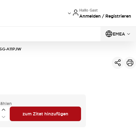
Hallo Gast
Anmelden / Registrieren
EMEA
6G-A11PJW
ählen
zum Zitat hinzufügen