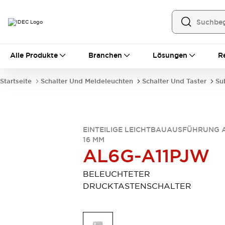
Alle Produkte
Alle Produkte
Branchen
Lösungen
R
Automatisierung
Bedienerschnittstellen
Startseite
Schalter Und Meldeleuchten
Schalter Und Taster
Su
Industrie-Ethernet-Geräte
Speicherprogrammierbare Steuerung (SPS)
Entdecken Sie alles
Sensoren
EINTEILIGE LEICHTBAUAUSFÜHRUNG 
Automatische Identifizierung
16 MM
Sensoren/Erfassung
Entdecken Sie alles
AL6G-A11PJW
Industriekomponenten
LED-Meldeleuchten
Leitungsschutzgeräte
BELEUCHTETER
Relais und Zeitrelais
Stromversorgungen
DRUCKTASTENSCHALTER
Verbindungsgeräte
Entdecken Sie alles
Mobilitätslösungen
Motorunterstützung