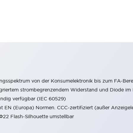
ungsspektrum von der Konsumelektronik bis zum FA-Bere
tegriertem strombegrenzendem Widerstand und Diode i
ändig verfügbar (IEC 60529)
cht EN (Europa) Normen. CCC-zertifiziert (außer Anzeigel
 Φ22 Flash-Silhouette umstellbar