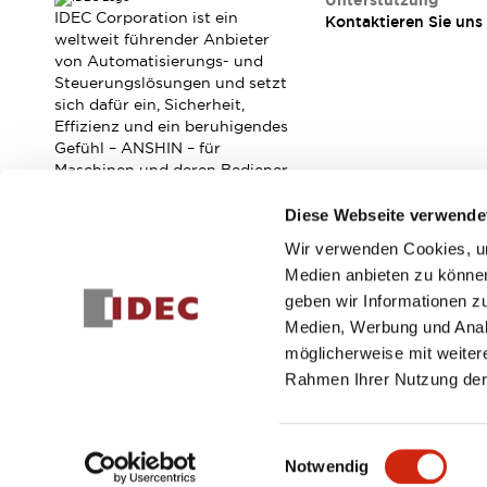
Unterstützung
Veranstaltungen / Seminare
IDEC Corporation ist ein
Kontaktieren Sie uns
Unterstützung
weltweit führender Anbieter
von Automatisierungs- und
Kontaktieren Sie uns
Steuerungslösungen und setzt
So finden Sie uns
sich dafür ein, Sicherheit,
Online Händler
Effizienz und ein beruhigendes
Gefühl – ANSHIN – für
Maschinen und deren Bediener
zu verbessern.
Diese Webseite verwende
Wir verwenden Cookies, um
Abonnieren Sie unseren Newsletter!
Medien anbieten zu können
geben wir Informationen z
Registrieren
Medien, Werbung und Analy
möglicherweise mit weiter
Rahmen Ihrer Nutzung der
© 2026 IDEC Corporation
Datenschutzrichtlinie
Geschäft
Einwilligungsauswahl
Notwendig
PRODUKTDE