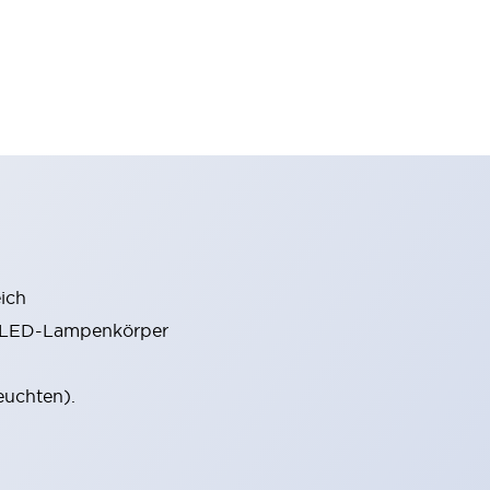
ich
m LED-Lampenkörper
euchten).