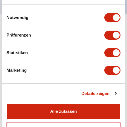
haben oder die sie im Rahmen Ihrer Nutzung der Dienste
gesammelt haben.
Einwilligungsauswahl
Notwendig
+
Spezifikationen
Alle erweitern
Präferenzen
Aesthetic Specifications
Statistiken
Electrical Specifications (rated illuminated
portion)
Marketing
Environmental Specifications
Mechanical Specifications
Details zeigen
Mounting and Installation Specifications
Alle zulassen