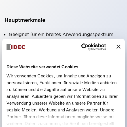
Hauptmerkmale
Geeignet für ein breites Anwendungsspektrum
von der Konsumelektronik bis zum FA-Bereich
LED-Beleuchtungseinheit mit integriertem
strombegrenzendem Widerstand und Diode im
Diese Webseite verwendet Cookies
LED-Lampenkörper
Wir verwenden Cookies, um Inhalte und Anzeigen zu
Schutzarten IP40 und IP65 vollständig verfügbar
personalisieren, Funktionen für soziale Medien anbieten
(IEC 60529)
zu können und die Zugriffe auf unsere Website zu
UL- und CSA-zertifiziert. Entspricht EN (Europa)
analysieren. Außerdem geben wir Informationen zu Ihrer
Normen. CCC-zertifiziert (außer Anzeigeleuchten).
Verwendung unserer Website an unsere Partner für
soziale Medien, Werbung und Analysen weiter. Unsere
Mit speziellem Zubehör leicht auf Φ22 Flash-
Partner führen diese Informationen möglicherweise mit
Silhouette umstellbar
weiteren Daten zusammen, die Sie ihnen bereitgestellt