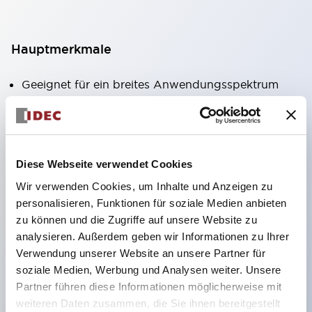
Hauptmerkmale
Geeignet für ein breites Anwendungsspektrum
von der Konsumelektronik bis zum FA-Bereich
LED-Beleuchtungseinheit mit integriertem
strombegrenzendem Widerstand und Diode im
Diese Webseite verwendet Cookies
LED-Lampenkörper
Wir verwenden Cookies, um Inhalte und Anzeigen zu
Schutzarten IP40 und IP65 vollständig verfügbar
personalisieren, Funktionen für soziale Medien anbieten
(IEC 60529)
zu können und die Zugriffe auf unsere Website zu
UL- und CSA-zertifiziert. Entspricht EN (Europa)
analysieren. Außerdem geben wir Informationen zu Ihrer
Normen. CCC-zertifiziert (außer Anzeigeleuchten).
Verwendung unserer Website an unsere Partner für
soziale Medien, Werbung und Analysen weiter. Unsere
Mit speziellem Zubehör leicht auf Φ22 Flash-
Partner führen diese Informationen möglicherweise mit
Silhouette umstellbar
weiteren Daten zusammen, die Sie ihnen bereitgestellt