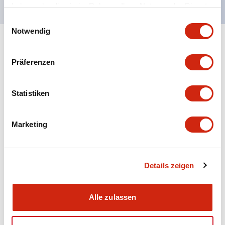
haben oder die sie im Rahmen Ihrer Nutzung der Dienste
gesammelt haben.
Einwilligungsauswahl
Notwendig
+
Spezifikationen
Alle erweitern
Präferenzen
Aesthetic Specifications
Statistiken
Electrical Specifications (rated illuminated
portion)
Marketing
Environmental Specifications
Mechanical Specifications
Details zeigen
Mounting and Installation Specifications
Alle zulassen