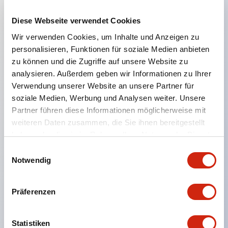
Diese Webseite verwendet Cookies
Hauptmerkmale
Wir verwenden Cookies, um Inhalte und Anzeigen zu
personalisieren, Funktionen für soziale Medien anbieten
Geeignet für ein breites Anwendungsspektrum
zu können und die Zugriffe auf unsere Website zu
analysieren. Außerdem geben wir Informationen zu Ihrer
von der Konsumelektronik bis zum FA-Bereich
Verwendung unserer Website an unsere Partner für
LED-Beleuchtungseinheit mit integriertem
soziale Medien, Werbung und Analysen weiter. Unsere
strombegrenzendem Widerstand und Diode im
Partner führen diese Informationen möglicherweise mit
LED-Lampenkörper
weiteren Daten zusammen, die Sie ihnen bereitgestellt
haben oder die sie im Rahmen Ihrer Nutzung der Dienste
Schutzarten IP40 und IP65 vollständig verfügbar
gesammelt haben.
Einwilligungsauswahl
(IEC 60529)
Notwendig
UL- und CSA-zertifiziert. Entspricht EN (Europa)
Normen. CCC-zertifiziert (außer Anzeigeleuchten).
Präferenzen
Mit speziellem Zubehör leicht auf Φ22 Flash-
Silhouette umstellbar
Statistiken