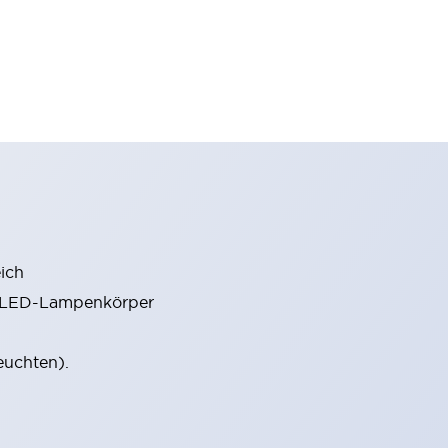
ich
m LED-Lampenkörper
euchten).