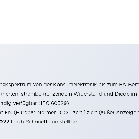
ungsspektrum von der Konsumelektronik bis zum FA-Bere
tegriertem strombegrenzendem Widerstand und Diode i
ändig verfügbar (IEC 60529)
cht EN (Europa) Normen. CCC-zertifiziert (außer Anzeigel
 Φ22 Flash-Silhouette umstellbar