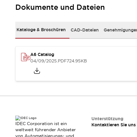
RFID-Authentifizierung
Dokumente und Dateien
Sicherheitslösungen
IDEC-Sicherheitskonzept
Kollaborative Sicherheit (Sicherheit 2.0)
Kataloge & Broschüren
CAD-Dateien
Genehmigungen
Sicherheitsrelevante Gesetze und Normen
Sicherheitsausrüstung-Kurs
Entdecken Sie alles
Entdecken Sie alles
A6 Catalog
Ressourcen
04/09/2025
.PDF
724.95KB
CAD Files
Standardgeprüfte Produkte
Literatur
Webinar
Presse
Videothek
Software-Updates
Konformitätsdokumente
Schwachstellenberichte
Auswahlwerkzeuge
Unterstützung
IDEC Corporation ist ein
Kontaktieren Sie uns
Was ist neu
weltweit führender Anbieter
Blog
von Automatisierungs- und