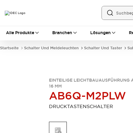
Alle Produkte
Alle Produkte
Branchen
Lösungen
R
Automatisierung
Bedienerschnittstellen
Startseite
Schalter Und Meldeleuchten
Schalter Und Taster
Su
Industrie-Ethernet-Geräte
Speicherprogrammierbare Steuerung (SPS)
Entdecken Sie alles
Sensoren
Automatische Identifizierung
EINTEILIGE LEICHTBAUAUSFÜHRUNG 
16 MM
Sensoren/Erfassung
Entdecken Sie alles
AB6Q-M2PLW
Industriekomponenten
LED-Meldeleuchten
Leitungsschutzgeräte
DRUCKTASTENSCHALTER
Relais und Zeitrelais
Stromversorgungen
Verbindungsgeräte
Entdecken Sie alles
Mobilitätslösungen
Motorunterstützung