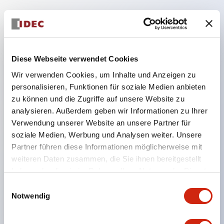
Hauptmerkmale
Diese Webseite verwendet Cookies
Geeignet für ein breites Anwendungsspektrum
Wir verwenden Cookies, um Inhalte und Anzeigen zu
von der Konsumelektronik bis zum FA-Bereich
personalisieren, Funktionen für soziale Medien anbieten
LED-Beleuchtungseinheit mit integriertem
zu können und die Zugriffe auf unsere Website zu
strombegrenzendem Widerstand und Diode im
analysieren. Außerdem geben wir Informationen zu Ihrer
LED-Lampenkörper
Verwendung unserer Website an unsere Partner für
soziale Medien, Werbung und Analysen weiter. Unsere
Schutzarten IP40 und IP65 vollständig verfügbar
Partner führen diese Informationen möglicherweise mit
(IEC 60529)
weiteren Daten zusammen, die Sie ihnen bereitgestellt
UL- und CSA-zertifiziert. Entspricht EN (Europa)
haben oder die sie im Rahmen Ihrer Nutzung der Dienste
Normen. CCC-zertifiziert (außer Anzeigeleuchten).
gesammelt haben.
Einwilligungsauswahl
Mit speziellem Zubehör leicht auf Φ22 Flash-
Notwendig
Silhouette umstellbar