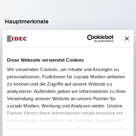
Hauptmerkmale
Geeignet für ein breites Anwendungsspektrum
von der Konsumelektronik bis zum FA-Bereich
LED-Beleuchtungseinheit mit integriertem
Diese Webseite verwendet Cookies
strombegrenzendem Widerstand und Diode im
Wir verwenden Cookies, um Inhalte und Anzeigen zu
LED-Lampenkörper
personalisieren, Funktionen für soziale Medien anbieten
Schutzarten IP40 und IP65 vollständig verfügbar
zu können und die Zugriffe auf unsere Website zu
(IEC 60529)
analysieren. Außerdem geben wir Informationen zu Ihrer
Verwendung unserer Website an unsere Partner für
UL- und CSA-zertifiziert. Entspricht EN (Europa)
soziale Medien, Werbung und Analysen weiter. Unsere
Normen. CCC-zertifiziert (außer Anzeigeleuchten).
Partner führen diese Informationen möglicherweise mit
Mit speziellem Zubehör leicht auf Φ22 Flash-
weiteren Daten zusammen, die Sie ihnen bereitgestellt
Silhouette umstellbar
haben oder die sie im Rahmen Ihrer Nutzung der Dienste
gesammelt haben.