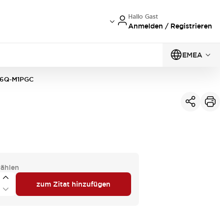
Hallo Gast
Anmelden / Registrieren
EMEA
6Q-M1PGC
ählen
zum Zitat hinzufügen