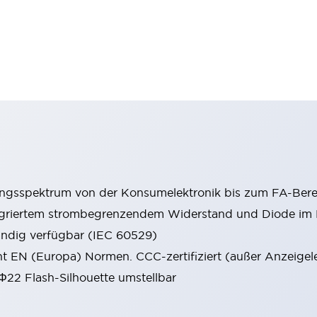
ungsspektrum von der Konsumelektronik bis zum FA-Bere
tegriertem strombegrenzendem Widerstand und Diode i
ändig verfügbar (IEC 60529)
cht EN (Europa) Normen. CCC-zertifiziert (außer Anzeigel
 Φ22 Flash-Silhouette umstellbar