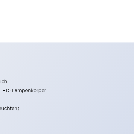
ich
m LED-Lampenkörper
euchten).