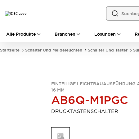
Alle Produkte
Alle Produkte
Branchen
Lösungen
R
Automatisierung
Bedienerschnittstellen
Startseite
Schalter Und Meldeleuchten
Schalter Und Taster
Su
Industrie-Ethernet-Geräte
Speicherprogrammierbare Steuerung (SPS)
Entdecken Sie alles
Sensoren
Automatische Identifizierung
EINTEILIGE LEICHTBAUAUSFÜHRUNG 
16 MM
Sensoren/Erfassung
Entdecken Sie alles
AB6Q-M1PGC
Industriekomponenten
LED-Meldeleuchten
Leitungsschutzgeräte
DRUCKTASTENSCHALTER
Relais und Zeitrelais
Stromversorgungen
Verbindungsgeräte
Entdecken Sie alles
Mobilitätslösungen
Motorunterstützung