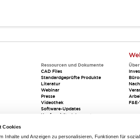
Web
Ressourcen und Dokumente
Über
CAD Files
Inves
Standardgeprüfte Produkte
Büro
Literatur
Nach
Webinar
Vera
Presse
Arbe
Videothek
F&E-
Software-Updates
Konformitätsdokumente
Schwachstellenberichte
t Cookies
Sicherheitslösung
 Inhalte und Anzeigen zu personalisieren, Funktionen für sozia