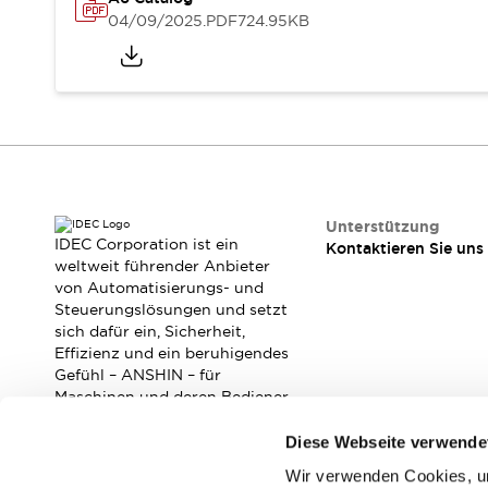
RFID-Authentifizierung
04/09/2025
.PDF
724.95KB
Sicherheitslösungen
IDEC-Sicherheitskonzept
Kollaborative Sicherheit (Sicherheit 2.0)
Sicherheitsrelevante Gesetze und Normen
Sicherheitsausrüstung-Kurs
Entdecken Sie alles
Entdecken Sie alles
Ressourcen
Unterstützung
CAD Files
IDEC Corporation ist ein
Kontaktieren Sie uns
Standardgeprüfte Produkte
weltweit führender Anbieter
von Automatisierungs- und
Literatur
Webinar
Presse
Steuerungslösungen und setzt
Videothek
sich dafür ein, Sicherheit,
Software-Updates
Effizienz und ein beruhigendes
Konformitätsdokumente
Gefühl – ANSHIN – für
Schwachstellenberichte
Maschinen und deren Bediener
zu verbessern.
Auswahlwerkzeuge
Diese Webseite verwende
Was ist neu
Blog
Wir verwenden Cookies, um
Abonnieren Sie unseren Newsletter!