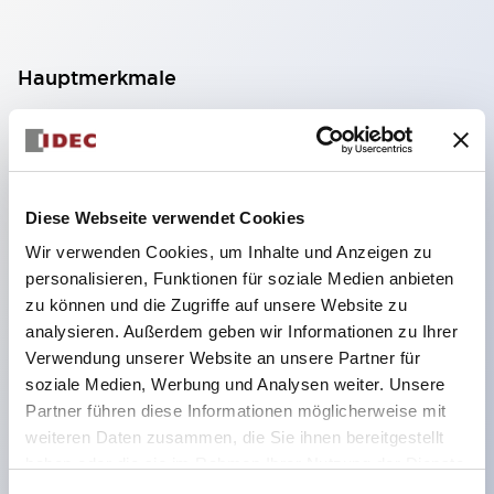
Hauptmerkmale
Geeignet für ein breites Anwendungsspektrum
von der Konsumelektronik bis zum FA-Bereich
LED-Beleuchtungseinheit mit integriertem
Diese Webseite verwendet Cookies
strombegrenzendem Widerstand und Diode im
Wir verwenden Cookies, um Inhalte und Anzeigen zu
LED-Lampenkörper
personalisieren, Funktionen für soziale Medien anbieten
Schutzarten IP40 und IP65 vollständig verfügbar
zu können und die Zugriffe auf unsere Website zu
(IEC 60529)
analysieren. Außerdem geben wir Informationen zu Ihrer
Verwendung unserer Website an unsere Partner für
UL- und CSA-zertifiziert. Entspricht EN (Europa)
soziale Medien, Werbung und Analysen weiter. Unsere
Normen. CCC-zertifiziert (außer Anzeigeleuchten).
Partner führen diese Informationen möglicherweise mit
Mit speziellem Zubehör leicht auf Φ22 Flash-
weiteren Daten zusammen, die Sie ihnen bereitgestellt
Silhouette umstellbar
haben oder die sie im Rahmen Ihrer Nutzung der Dienste
gesammelt haben.