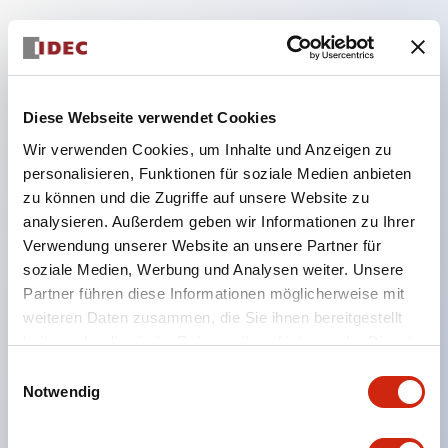
Hauptmerkmale
Diese Webseite verwendet Cookies
Geeignet für ein breites Anwendungsspektrum
Wir verwenden Cookies, um Inhalte und Anzeigen zu
von der Konsumelektronik bis zum FA-Bereich
personalisieren, Funktionen für soziale Medien anbieten
LED-Beleuchtungseinheit mit integriertem
zu können und die Zugriffe auf unsere Website zu
strombegrenzendem Widerstand und Diode im
analysieren. Außerdem geben wir Informationen zu Ihrer
LED-Lampenkörper
Verwendung unserer Website an unsere Partner für
soziale Medien, Werbung und Analysen weiter. Unsere
Schutzarten IP40 und IP65 vollständig verfügbar
Partner führen diese Informationen möglicherweise mit
(IEC 60529)
weiteren Daten zusammen, die Sie ihnen bereitgestellt
UL- und CSA-zertifiziert. Entspricht EN (Europa)
haben oder die sie im Rahmen Ihrer Nutzung der Dienste
Normen. CCC-zertifiziert (außer Anzeigeleuchten).
gesammelt haben.
Einwilligungsauswahl
Mit speziellem Zubehör leicht auf Φ22 Flash-
Notwendig
Silhouette umstellbar