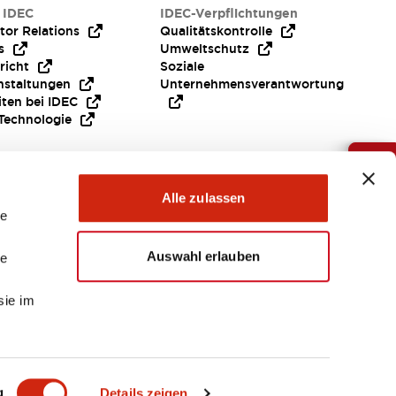
 IDEC
IDEC-Verpflichtungen
tor Relations
Qualitätskontrolle
s
Umweltschutz
richt
Soziale
nstaltungen
Unternehmensverantwortung
iten bei IDEC
Technologie
Brauche Hilfe ?
Alle zulassen
le
Auswahl erlauben
le
sie im
EMEA
g
Details zeigen