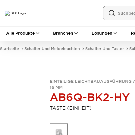
Alle Produkte
Alle Produkte
Branchen
Lösungen
R
Automatisierung
Bedienerschnittstellen
Startseite
Schalter Und Meldeleuchten
Schalter Und Taster
Su
Industrie-Ethernet-Geräte
Speicherprogrammierbare Steuerung (SPS)
Entdecken Sie alles
Sensoren
Automatische Identifizierung
EINTEILIGE LEICHTBAUAUSFÜHRUNG 
16 MM
Sensoren/Erfassung
Entdecken Sie alles
AB6Q-BK2-HY
Industriekomponenten
LED-Meldeleuchten
Leitungsschutzgeräte
TASTE (EINHEIT)
Relais und Zeitrelais
Stromversorgungen
Verbindungsgeräte
Entdecken Sie alles
Mobilitätslösungen
Motorunterstützung