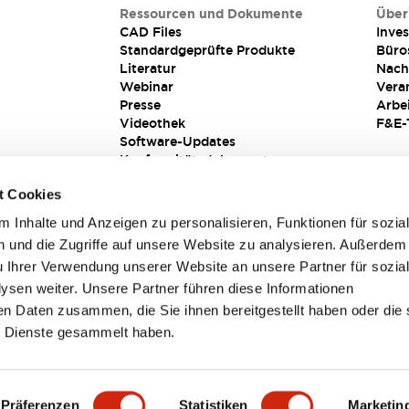
Ressourcen und Dokumente
Über
CAD Files
Inves
Standardgeprüfte Produkte
Büro
Literatur
Nach
Webinar
Vera
Presse
Arbe
Videothek
F&E-
Software-Updates
Konformitätsdokumente
Schwachstellenberichte
t Cookies
Sicherheitslösung
 Inhalte und Anzeigen zu personalisieren, Funktionen für sozia
 und die Zugriffe auf unsere Website zu analysieren. Außerdem
u Ihrer Verwendung unserer Website an unsere Partner für sozia
sen weiter. Unsere Partner führen diese Informationen
en Daten zusammen, die Sie ihnen bereitgestellt haben oder die 
 Dienste gesammelt haben.
sbedingungen
Präferenzen
Statistiken
Marketin