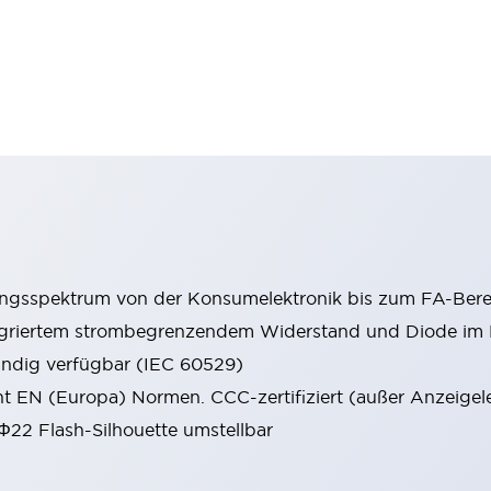
ungsspektrum von der Konsumelektronik bis zum FA-Bere
tegriertem strombegrenzendem Widerstand und Diode i
ändig verfügbar (IEC 60529)
cht EN (Europa) Normen. CCC-zertifiziert (außer Anzeigel
 Φ22 Flash-Silhouette umstellbar