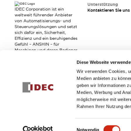
RFID-Authentifizierung
Unterstützung
Sicherheitslösungen
IDEC Corporation ist ein
Kontaktieren Sie uns
IDEC-Sicherheitskonzept
weltweit führender Anbieter
von Automatisierungs- und
Kollaborative Sicherheit (Sicherheit 2.0)
Steuerungslösungen und setzt
Sicherheitsrelevante Gesetze und Normen
sich dafür ein, Sicherheit,
Sicherheitsausrüstung-Kurs
Effizienz und ein beruhigendes
Entdecken Sie alles
Gefühl – ANSHIN – für
Entdecken Sie alles
Maschinen und deren Bediener
zu verbessern.
Ressourcen
Diese Webseite verwende
CAD Files
Standardgeprüfte Produkte
Wir verwenden Cookies, um
Abonnieren Sie unseren Newsletter!
Literatur
Webinar
Presse
Medien anbieten zu können
Videothek
geben wir Informationen z
Registrieren
Software-Updates
Medien, Werbung und Analy
Konformitätsdokumente
möglicherweise mit weiter
Schwachstellenberichte
Rahmen Ihrer Nutzung der
Auswahlwerkzeuge
© 2026 IDEC Corporation
Datenschutzrichtlinie
Geschäft
Was ist neu
Einwilligungsauswahl
Blog
Notwendig