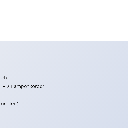
ich
m LED-Lampenkörper
euchten).