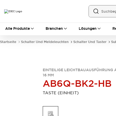
Alle Produkte
Alle Produkte
Branchen
Lösungen
R
Automatisierung
Bedienerschnittstellen
Startseite
Schalter Und Meldeleuchten
Schalter Und Taster
Su
Industrie-Ethernet-Geräte
Speicherprogrammierbare Steuerung (SPS)
Entdecken Sie alles
Sensoren
Automatische Identifizierung
EINTEILIGE LEICHTBAUAUSFÜHRUNG 
16 MM
Sensoren/Erfassung
Entdecken Sie alles
AB6Q-BK2-HB
Industriekomponenten
LED-Meldeleuchten
Leitungsschutzgeräte
TASTE (EINHEIT)
Relais und Zeitrelais
Stromversorgungen
Verbindungsgeräte
Entdecken Sie alles
Mobilitätslösungen
Motorunterstützung