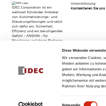
RFID-Authentifizierung
Unterstützung
Sicherheitslösungen
IDEC Corporation ist ein
Kontaktieren Sie uns
IDEC-Sicherheitskonzept
weltweit führender Anbieter
von Automatisierungs- und
Kollaborative Sicherheit (Sicherheit 2.0)
Steuerungslösungen und setzt
Sicherheitsrelevante Gesetze und Normen
sich dafür ein, Sicherheit,
Sicherheitsausrüstung-Kurs
Effizienz und ein beruhigendes
Entdecken Sie alles
Gefühl – ANSHIN – für
Entdecken Sie alles
Maschinen und deren Bediener
zu verbessern.
Ressourcen
Diese Webseite verwende
CAD Files
Standardgeprüfte Produkte
Wir verwenden Cookies, um
Abonnieren Sie unseren Newsletter!
Literatur
Webinar
Presse
Medien anbieten zu können
Videothek
geben wir Informationen z
Registrieren
Software-Updates
Medien, Werbung und Analy
Konformitätsdokumente
möglicherweise mit weiter
Schwachstellenberichte
Rahmen Ihrer Nutzung der
Auswahlwerkzeuge
© 2026 IDEC Corporation
Datenschutzrichtlinie
Geschäft
Was ist neu
Einwilligungsauswahl
Blog
Notwendig