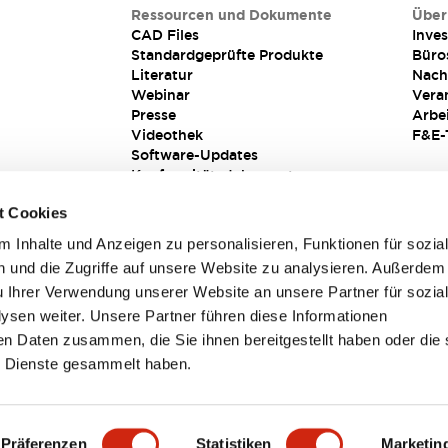
Ressourcen und Dokumente
Über
CAD Files
Inves
Standardgeprüfte Produkte
Büro
Literatur
Nach
Webinar
Vera
Presse
Arbe
Videothek
F&E-
Software-Updates
Konformitätsdokumente
Schwachstellenberichte
t Cookies
Sicherheitslösung
 Inhalte und Anzeigen zu personalisieren, Funktionen für sozia
 und die Zugriffe auf unsere Website zu analysieren. Außerdem
u Ihrer Verwendung unserer Website an unsere Partner für sozia
sen weiter. Unsere Partner führen diese Informationen
en Daten zusammen, die Sie ihnen bereitgestellt haben oder die 
 Dienste gesammelt haben.
sbedingungen
Präferenzen
Statistiken
Marketin