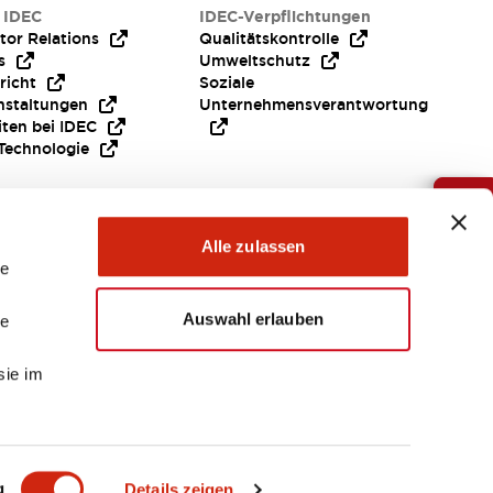
 IDEC
IDEC-Verpflichtungen
tor Relations
Qualitätskontrolle
s
Umweltschutz
richt
Soziale
nstaltungen
Unternehmensverantwortung
iten bei IDEC
Technologie
Brauche Hilfe ?
Alle zulassen
le
Auswahl erlauben
le
sie im
EMEA
g
Details zeigen