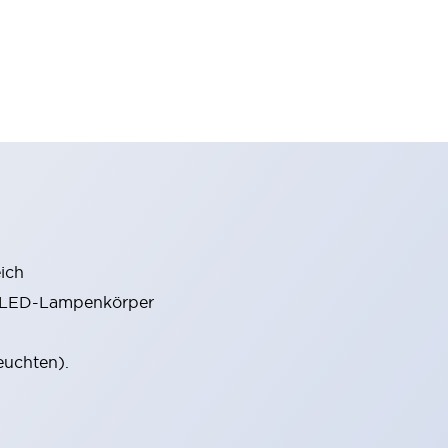
ich
m LED-Lampenkörper
euchten).