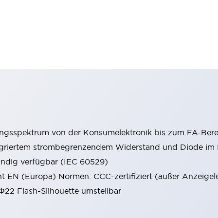
ungsspektrum von der Konsumelektronik bis zum FA-Bere
tegriertem strombegrenzendem Widerstand und Diode i
ändig verfügbar (IEC 60529)
cht EN (Europa) Normen. CCC-zertifiziert (außer Anzeigel
 Φ22 Flash-Silhouette umstellbar