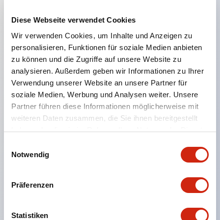
Diese Webseite verwendet Cookies
Hauptmerkmale
Wir verwenden Cookies, um Inhalte und Anzeigen zu
personalisieren, Funktionen für soziale Medien anbieten
Geeignet für ein breites Anwendungsspektrum
zu können und die Zugriffe auf unsere Website zu
analysieren. Außerdem geben wir Informationen zu Ihrer
von der Konsumelektronik bis zum FA-Bereich
Verwendung unserer Website an unsere Partner für
LED-Beleuchtungseinheit mit integriertem
soziale Medien, Werbung und Analysen weiter. Unsere
strombegrenzendem Widerstand und Diode im
Partner führen diese Informationen möglicherweise mit
LED-Lampenkörper
weiteren Daten zusammen, die Sie ihnen bereitgestellt
haben oder die sie im Rahmen Ihrer Nutzung der Dienste
Schutzarten IP40 und IP65 vollständig verfügbar
gesammelt haben.
Einwilligungsauswahl
(IEC 60529)
Notwendig
UL- und CSA-zertifiziert. Entspricht EN (Europa)
Normen. CCC-zertifiziert (außer Anzeigeleuchten).
Präferenzen
Mit speziellem Zubehör leicht auf Φ22 Flash-
Silhouette umstellbar
Statistiken