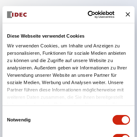
Hauptmerkmale
Diese Webseite verwendet Cookies
Geeignet für ein breites Anwendungsspektrum
Wir verwenden Cookies, um Inhalte und Anzeigen zu
von der Konsumelektronik bis zum FA-Bereich
personalisieren, Funktionen für soziale Medien anbieten
LED-Beleuchtungseinheit mit integriertem
zu können und die Zugriffe auf unsere Website zu
strombegrenzendem Widerstand und Diode im
analysieren. Außerdem geben wir Informationen zu Ihrer
LED-Lampenkörper
Verwendung unserer Website an unsere Partner für
soziale Medien, Werbung und Analysen weiter. Unsere
Schutzarten IP40 und IP65 vollständig verfügbar
Partner führen diese Informationen möglicherweise mit
(IEC 60529)
weiteren Daten zusammen, die Sie ihnen bereitgestellt
UL- und CSA-zertifiziert. Entspricht EN (Europa)
haben oder die sie im Rahmen Ihrer Nutzung der Dienste
Normen. CCC-zertifiziert (außer Anzeigeleuchten).
gesammelt haben.
Einwilligungsauswahl
Mit speziellem Zubehör leicht auf Φ22 Flash-
Notwendig
Silhouette umstellbar