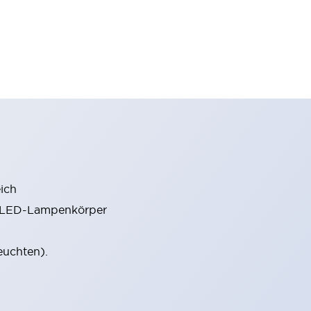
ich
m LED-Lampenkörper
euchten).