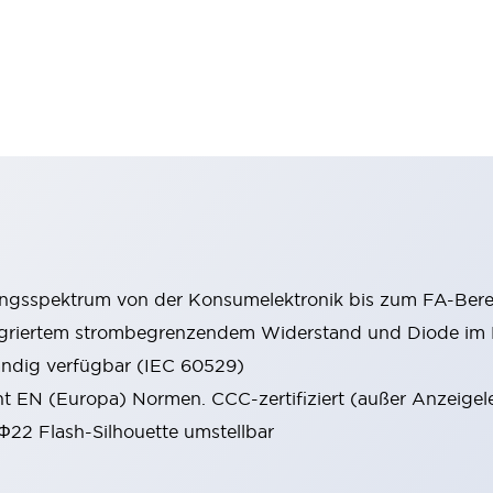
ungsspektrum von der Konsumelektronik bis zum FA-Bere
tegriertem strombegrenzendem Widerstand und Diode i
ändig verfügbar (IEC 60529)
cht EN (Europa) Normen. CCC-zertifiziert (außer Anzeigel
 Φ22 Flash-Silhouette umstellbar