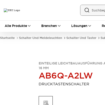
Alle Produkte
Alle Produkte
Branchen
Lösungen
R
Automatisierung
Bedienerschnittstellen
Startseite
Schalter Und Meldeleuchten
Schalter Und Taster
Su
Industrie-Ethernet-Geräte
Speicherprogrammierbare Steuerung (SPS)
Entdecken Sie alles
Sensoren
Automatische Identifizierung
EINTEILIGE LEICHTBAUAUSFÜHRUNG 
16 MM
Sensoren/Erfassung
Entdecken Sie alles
AB6Q-A2LW
Industriekomponenten
LED-Meldeleuchten
Leitungsschutzgeräte
DRUCKTASTENSCHALTER
Relais und Zeitrelais
Stromversorgungen
Verbindungsgeräte
Entdecken Sie alles
Mobilitätslösungen
Motorunterstützung