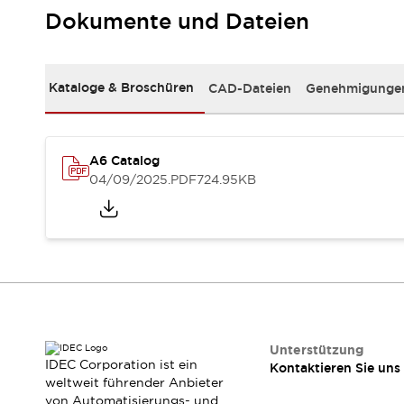
RFID-Authentifizierung
Dokumente und Dateien
Sicherheitslösungen
IDEC-Sicherheitskonzept
Kollaborative Sicherheit (Sicherheit 2.0)
Kataloge & Broschüren
CAD-Dateien
Genehmigungen
Sicherheitsrelevante Gesetze und Normen
Sicherheitsausrüstung-Kurs
Entdecken Sie alles
Entdecken Sie alles
A6 Catalog
Ressourcen
04/09/2025
.PDF
724.95KB
CAD Files
Standardgeprüfte Produkte
Literatur
Webinar
Presse
Videothek
Software-Updates
Konformitätsdokumente
Schwachstellenberichte
Auswahlwerkzeuge
Unterstützung
IDEC Corporation ist ein
Kontaktieren Sie uns
Was ist neu
weltweit führender Anbieter
Blog
von Automatisierungs- und