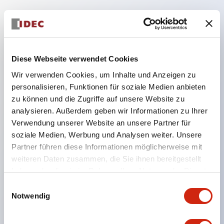
Hauptmerkmale
Diese Webseite verwendet Cookies
Geeignet für ein breites Anwendungsspektrum
Wir verwenden Cookies, um Inhalte und Anzeigen zu
von der Konsumelektronik bis zum FA-Bereich
personalisieren, Funktionen für soziale Medien anbieten
LED-Beleuchtungseinheit mit integriertem
zu können und die Zugriffe auf unsere Website zu
strombegrenzendem Widerstand und Diode im
analysieren. Außerdem geben wir Informationen zu Ihrer
LED-Lampenkörper
Verwendung unserer Website an unsere Partner für
soziale Medien, Werbung und Analysen weiter. Unsere
Schutzarten IP40 und IP65 vollständig verfügbar
Partner führen diese Informationen möglicherweise mit
(IEC 60529)
weiteren Daten zusammen, die Sie ihnen bereitgestellt
UL- und CSA-zertifiziert. Entspricht EN (Europa)
haben oder die sie im Rahmen Ihrer Nutzung der Dienste
Normen. CCC-zertifiziert (außer Anzeigeleuchten).
gesammelt haben.
Einwilligungsauswahl
Mit speziellem Zubehör leicht auf Φ22 Flash-
Notwendig
Silhouette umstellbar