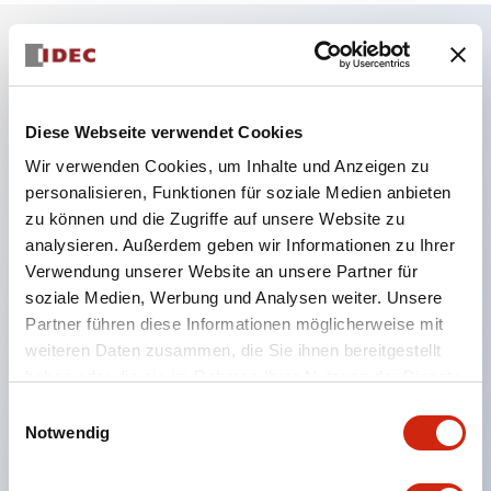
Hauptmerkmale
Diese Webseite verwendet Cookies
Geeignet für ein breites Anwendungsspektrum
Wir verwenden Cookies, um Inhalte und Anzeigen zu
von der Konsumelektronik bis zum FA-Bereich
personalisieren, Funktionen für soziale Medien anbieten
LED-Beleuchtungseinheit mit integriertem
zu können und die Zugriffe auf unsere Website zu
strombegrenzendem Widerstand und Diode im
analysieren. Außerdem geben wir Informationen zu Ihrer
LED-Lampenkörper
Verwendung unserer Website an unsere Partner für
soziale Medien, Werbung und Analysen weiter. Unsere
Schutzarten IP40 und IP65 vollständig verfügbar
Partner führen diese Informationen möglicherweise mit
(IEC 60529)
weiteren Daten zusammen, die Sie ihnen bereitgestellt
UL- und CSA-zertifiziert. Entspricht EN (Europa)
haben oder die sie im Rahmen Ihrer Nutzung der Dienste
Normen. CCC-zertifiziert (außer Anzeigeleuchten).
gesammelt haben.
Einwilligungsauswahl
Notwendig
Mit speziellem Zubehör leicht auf Φ22 Flash-
Silhouette umstellbar