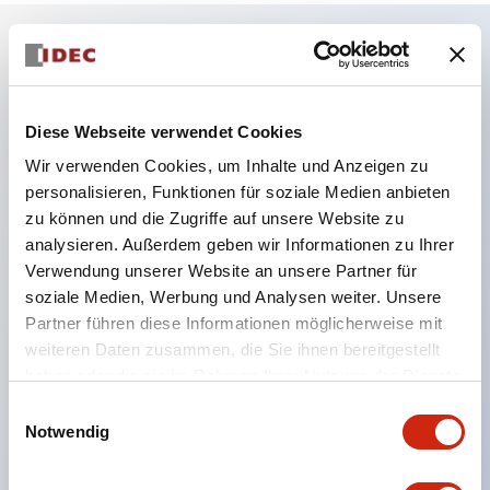
Hauptmerkmale
Diese Webseite verwendet Cookies
Geeignet für ein breites Anwendungsspektrum
Wir verwenden Cookies, um Inhalte und Anzeigen zu
von der Konsumelektronik bis zum FA-Bereich
personalisieren, Funktionen für soziale Medien anbieten
LED-Beleuchtungseinheit mit integriertem
zu können und die Zugriffe auf unsere Website zu
strombegrenzendem Widerstand und Diode im
analysieren. Außerdem geben wir Informationen zu Ihrer
LED-Lampenkörper
Verwendung unserer Website an unsere Partner für
soziale Medien, Werbung und Analysen weiter. Unsere
Schutzarten IP40 und IP65 vollständig verfügbar
Partner führen diese Informationen möglicherweise mit
(IEC 60529)
weiteren Daten zusammen, die Sie ihnen bereitgestellt
UL- und CSA-zertifiziert. Entspricht EN (Europa)
haben oder die sie im Rahmen Ihrer Nutzung der Dienste
Normen. CCC-zertifiziert (außer Anzeigeleuchten).
gesammelt haben.
Einwilligungsauswahl
Notwendig
Mit speziellem Zubehör leicht auf Φ22 Flash-
Silhouette umstellbar