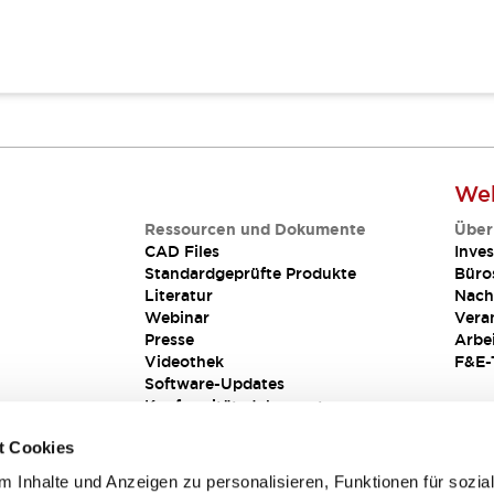
Web
Ressourcen und Dokumente
Über
CAD Files
Inves
Standardgeprüfte Produkte
Büro
Literatur
Nach
Webinar
Vera
Presse
Arbe
Videothek
F&E-
Software-Updates
Konformitätsdokumente
Schwachstellenberichte
t Cookies
Sicherheitslösung
 Inhalte und Anzeigen zu personalisieren, Funktionen für sozia