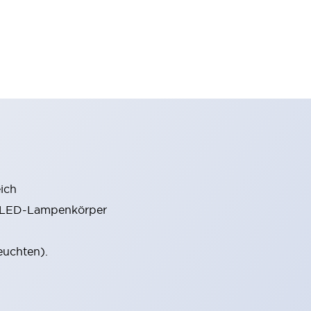
ich
m LED-Lampenkörper
euchten).