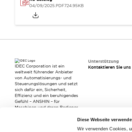
RFID-Authentifizierung
04/09/2025
.PDF
724.95KB
Sicherheitslösungen
IDEC-Sicherheitskonzept
Kollaborative Sicherheit (Sicherheit 2.0)
Sicherheitsrelevante Gesetze und Normen
Sicherheitsausrüstung-Kurs
Entdecken Sie alles
Entdecken Sie alles
Ressourcen
Unterstützung
CAD Files
IDEC Corporation ist ein
Kontaktieren Sie uns
Standardgeprüfte Produkte
weltweit führender Anbieter
von Automatisierungs- und
Literatur
Webinar
Presse
Steuerungslösungen und setzt
Videothek
sich dafür ein, Sicherheit,
Software-Updates
Effizienz und ein beruhigendes
Konformitätsdokumente
Gefühl – ANSHIN – für
Schwachstellenberichte
Maschinen und deren Bediener
zu verbessern.
Auswahlwerkzeuge
Diese Webseite verwende
Was ist neu
Blog
Wir verwenden Cookies, um
Abonnieren Sie unseren Newsletter!