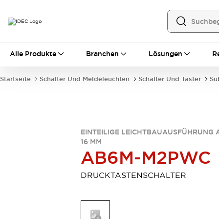
Alle Produkte
Alle Produkte
Branchen
Lösungen
R
Automatisierung
Bedienerschnittstellen
Startseite
Schalter Und Meldeleuchten
Schalter Und Taster
Su
Industrie-Ethernet-Geräte
Speicherprogrammierbare Steuerung (SPS)
Entdecken Sie alles
Sensoren
Automatische Identifizierung
EINTEILIGE LEICHTBAUAUSFÜHRUNG 
16 MM
Sensoren/Erfassung
Entdecken Sie alles
AB6M-M2PWC
Industriekomponenten
LED-Meldeleuchten
Leitungsschutzgeräte
DRUCKTASTENSCHALTER
Relais und Zeitrelais
Stromversorgungen
Verbindungsgeräte
Entdecken Sie alles
Mobilitätslösungen
Motorunterstützung