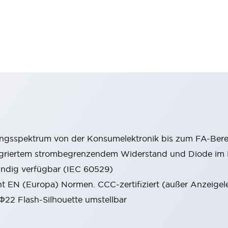
ungsspektrum von der Konsumelektronik bis zum FA-Bere
tegriertem strombegrenzendem Widerstand und Diode i
ändig verfügbar (IEC 60529)
cht EN (Europa) Normen. CCC-zertifiziert (außer Anzeigel
 Φ22 Flash-Silhouette umstellbar