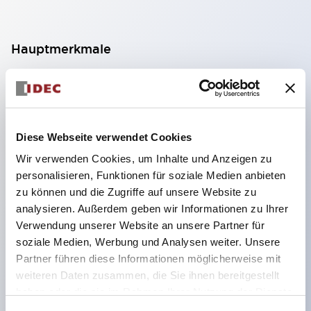
Hauptmerkmale
Geeignet für ein breites Anwendungsspektrum
von der Konsumelektronik bis zum FA-Bereich
LED-Beleuchtungseinheit mit integriertem
Diese Webseite verwendet Cookies
strombegrenzendem Widerstand und Diode im
Wir verwenden Cookies, um Inhalte und Anzeigen zu
LED-Lampenkörper
personalisieren, Funktionen für soziale Medien anbieten
Schutzarten IP40 und IP65 vollständig verfügbar
zu können und die Zugriffe auf unsere Website zu
(IEC 60529)
analysieren. Außerdem geben wir Informationen zu Ihrer
Verwendung unserer Website an unsere Partner für
UL- und CSA-zertifiziert. Entspricht EN (Europa)
soziale Medien, Werbung und Analysen weiter. Unsere
Normen. CCC-zertifiziert (außer Anzeigeleuchten).
Partner führen diese Informationen möglicherweise mit
Mit speziellem Zubehör leicht auf Φ22 Flash-
weiteren Daten zusammen, die Sie ihnen bereitgestellt
Silhouette umstellbar
haben oder die sie im Rahmen Ihrer Nutzung der Dienste
gesammelt haben.