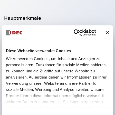
Hauptmerkmale
Geeignet für ein breites Anwendungsspektrum
von der Konsumelektronik bis zum FA-Bereich
LED-Beleuchtungseinheit mit integriertem
Diese Webseite verwendet Cookies
strombegrenzendem Widerstand und Diode im
Wir verwenden Cookies, um Inhalte und Anzeigen zu
LED-Lampenkörper
personalisieren, Funktionen für soziale Medien anbieten
Schutzarten IP40 und IP65 vollständig verfügbar
zu können und die Zugriffe auf unsere Website zu
(IEC 60529)
analysieren. Außerdem geben wir Informationen zu Ihrer
Verwendung unserer Website an unsere Partner für
UL- und CSA-zertifiziert. Entspricht EN (Europa)
soziale Medien, Werbung und Analysen weiter. Unsere
Normen. CCC-zertifiziert (außer Anzeigeleuchten).
Partner führen diese Informationen möglicherweise mit
Mit speziellem Zubehör leicht auf Φ22 Flash-
weiteren Daten zusammen, die Sie ihnen bereitgestellt
Silhouette umstellbar
haben oder die sie im Rahmen Ihrer Nutzung der Dienste
gesammelt haben.