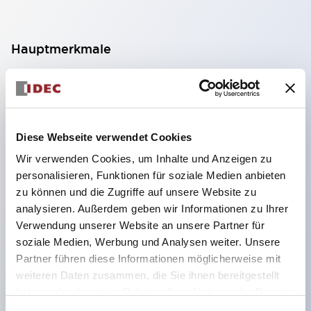
Hauptmerkmale
Geeignet für ein breites Anwendungsspektrum
von der Konsumelektronik bis zum FA-Bereich
LED-Beleuchtungseinheit mit integriertem
Diese Webseite verwendet Cookies
strombegrenzendem Widerstand und Diode im
Wir verwenden Cookies, um Inhalte und Anzeigen zu
LED-Lampenkörper
personalisieren, Funktionen für soziale Medien anbieten
Schutzarten IP40 und IP65 vollständig verfügbar
zu können und die Zugriffe auf unsere Website zu
(IEC 60529)
analysieren. Außerdem geben wir Informationen zu Ihrer
Verwendung unserer Website an unsere Partner für
UL- und CSA-zertifiziert. Entspricht EN (Europa)
soziale Medien, Werbung und Analysen weiter. Unsere
Normen. CCC-zertifiziert (außer Anzeigeleuchten).
Partner führen diese Informationen möglicherweise mit
Mit speziellem Zubehör leicht auf Φ22 Flash-
weiteren Daten zusammen, die Sie ihnen bereitgestellt
Silhouette umstellbar
haben oder die sie im Rahmen Ihrer Nutzung der Dienste
gesammelt haben.