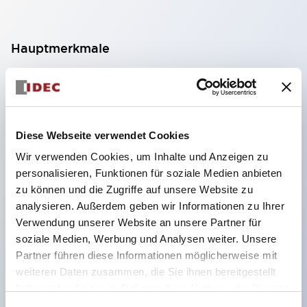
Hauptmerkmale
Geeignet für ein breites Anwendungsspektrum
von der Konsumelektronik bis zum FA-Bereich
LED-Beleuchtungseinheit mit integriertem
Diese Webseite verwendet Cookies
strombegrenzendem Widerstand und Diode im
Wir verwenden Cookies, um Inhalte und Anzeigen zu
LED-Lampenkörper
personalisieren, Funktionen für soziale Medien anbieten
Schutzarten IP40 und IP65 vollständig verfügbar
zu können und die Zugriffe auf unsere Website zu
(IEC 60529)
analysieren. Außerdem geben wir Informationen zu Ihrer
Verwendung unserer Website an unsere Partner für
UL- und CSA-zertifiziert. Entspricht EN (Europa)
soziale Medien, Werbung und Analysen weiter. Unsere
Normen. CCC-zertifiziert (außer Anzeigeleuchten).
Partner führen diese Informationen möglicherweise mit
Mit speziellem Zubehör leicht auf Φ22 Flash-
weiteren Daten zusammen, die Sie ihnen bereitgestellt
Silhouette umstellbar
haben oder die sie im Rahmen Ihrer Nutzung der Dienste
gesammelt haben.