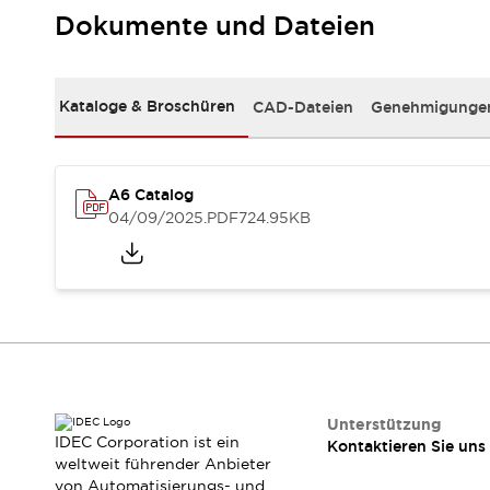
RFID-Authentifizierung
Dokumente und Dateien
Sicherheitslösungen
IDEC-Sicherheitskonzept
Kollaborative Sicherheit (Sicherheit 2.0)
Kataloge & Broschüren
CAD-Dateien
Genehmigungen
Sicherheitsrelevante Gesetze und Normen
Sicherheitsausrüstung-Kurs
Entdecken Sie alles
Entdecken Sie alles
A6 Catalog
Ressourcen
04/09/2025
.PDF
724.95KB
CAD Files
Standardgeprüfte Produkte
Literatur
Webinar
Presse
Videothek
Software-Updates
Konformitätsdokumente
Schwachstellenberichte
Auswahlwerkzeuge
Unterstützung
IDEC Corporation ist ein
Kontaktieren Sie uns
Was ist neu
weltweit führender Anbieter
Blog
von Automatisierungs- und