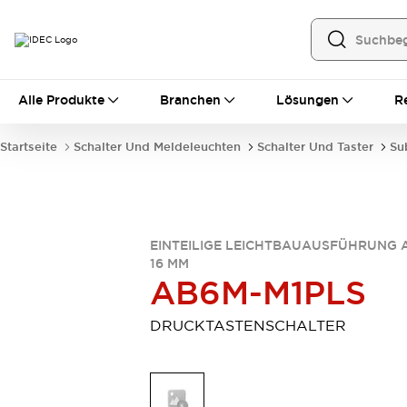
Alle Produkte
Alle Produkte
Branchen
Lösungen
R
Automatisierung
Bedienerschnittstellen
Startseite
Schalter Und Meldeleuchten
Schalter Und Taster
Su
Industrie-Ethernet-Geräte
Speicherprogrammierbare Steuerung (SPS)
Entdecken Sie alles
Sensoren
Automatische Identifizierung
EINTEILIGE LEICHTBAUAUSFÜHRUNG 
16 MM
Sensoren/Erfassung
Entdecken Sie alles
AB6M-M1PLS
Industriekomponenten
LED-Meldeleuchten
Leitungsschutzgeräte
DRUCKTASTENSCHALTER
Relais und Zeitrelais
Stromversorgungen
Verbindungsgeräte
Entdecken Sie alles
Mobilitätslösungen
Motorunterstützung