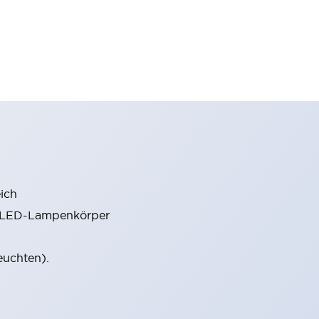
ich
m LED-Lampenkörper
euchten).