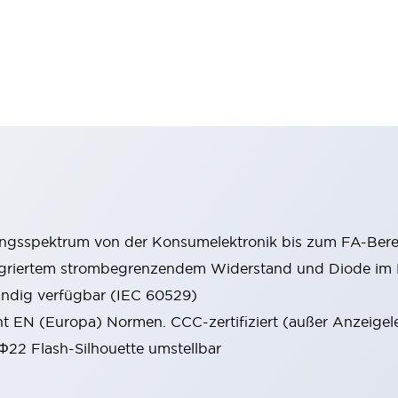
ungsspektrum von der Konsumelektronik bis zum FA-Bere
tegriertem strombegrenzendem Widerstand und Diode i
ändig verfügbar (IEC 60529)
cht EN (Europa) Normen. CCC-zertifiziert (außer Anzeigel
 Φ22 Flash-Silhouette umstellbar