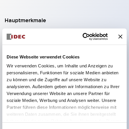
Hauptmerkmale
Geeignet für ein breites Anwendungsspektrum
von der Konsumelektronik bis zum FA-Bereich
LED-Beleuchtungseinheit mit integriertem
Diese Webseite verwendet Cookies
strombegrenzendem Widerstand und Diode im
Wir verwenden Cookies, um Inhalte und Anzeigen zu
LED-Lampenkörper
personalisieren, Funktionen für soziale Medien anbieten
Schutzarten IP40 und IP65 vollständig verfügbar
zu können und die Zugriffe auf unsere Website zu
(IEC 60529)
analysieren. Außerdem geben wir Informationen zu Ihrer
Verwendung unserer Website an unsere Partner für
UL- und CSA-zertifiziert. Entspricht EN (Europa)
soziale Medien, Werbung und Analysen weiter. Unsere
Normen. CCC-zertifiziert (außer Anzeigeleuchten).
Partner führen diese Informationen möglicherweise mit
Mit speziellem Zubehör leicht auf Φ22 Flash-
weiteren Daten zusammen, die Sie ihnen bereitgestellt
Silhouette umstellbar
haben oder die sie im Rahmen Ihrer Nutzung der Dienste
gesammelt haben.