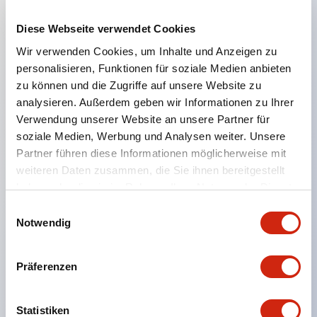
Diese Webseite verwendet Cookies
Hauptmerkmale
Wir verwenden Cookies, um Inhalte und Anzeigen zu
personalisieren, Funktionen für soziale Medien anbieten
Geeignet für ein breites Anwendungsspektrum
zu können und die Zugriffe auf unsere Website zu
analysieren. Außerdem geben wir Informationen zu Ihrer
von der Konsumelektronik bis zum FA-Bereich
Verwendung unserer Website an unsere Partner für
LED-Beleuchtungseinheit mit integriertem
soziale Medien, Werbung und Analysen weiter. Unsere
strombegrenzendem Widerstand und Diode im
Partner führen diese Informationen möglicherweise mit
LED-Lampenkörper
weiteren Daten zusammen, die Sie ihnen bereitgestellt
haben oder die sie im Rahmen Ihrer Nutzung der Dienste
Schutzarten IP40 und IP65 vollständig verfügbar
gesammelt haben.
Einwilligungsauswahl
(IEC 60529)
Notwendig
UL- und CSA-zertifiziert. Entspricht EN (Europa)
Normen. CCC-zertifiziert (außer Anzeigeleuchten).
Präferenzen
Mit speziellem Zubehör leicht auf Φ22 Flash-
Silhouette umstellbar
Statistiken