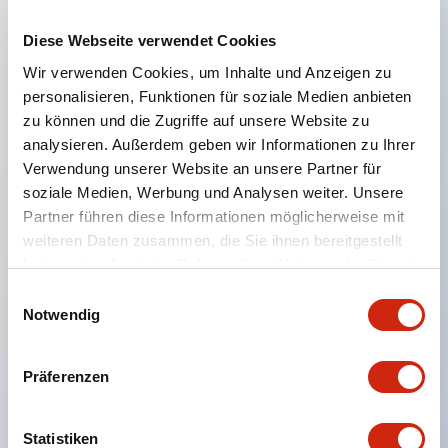
Diese Webseite verwendet Cookies
Hauptmerkmale
Wir verwenden Cookies, um Inhalte und Anzeigen zu
personalisieren, Funktionen für soziale Medien anbieten
Geeignet für ein breites Anwendungsspektrum
zu können und die Zugriffe auf unsere Website zu
analysieren. Außerdem geben wir Informationen zu Ihrer
von der Konsumelektronik bis zum FA-Bereich
Verwendung unserer Website an unsere Partner für
LED-Beleuchtungseinheit mit integriertem
soziale Medien, Werbung und Analysen weiter. Unsere
strombegrenzendem Widerstand und Diode im
Partner führen diese Informationen möglicherweise mit
LED-Lampenkörper
weiteren Daten zusammen, die Sie ihnen bereitgestellt
haben oder die sie im Rahmen Ihrer Nutzung der Dienste
Schutzarten IP40 und IP65 vollständig verfügbar
gesammelt haben.
Einwilligungsauswahl
(IEC 60529)
Notwendig
UL- und CSA-zertifiziert. Entspricht EN (Europa)
Normen. CCC-zertifiziert (außer Anzeigeleuchten).
Präferenzen
Mit speziellem Zubehör leicht auf Φ22 Flash-
Silhouette umstellbar
Statistiken