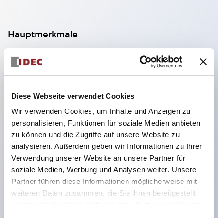
Hauptmerkmale
Geeignet für ein breites Anwendungsspektrum
von der Konsumelektronik bis zum FA-Bereich
LED-Beleuchtungseinheit mit integriertem
Diese Webseite verwendet Cookies
strombegrenzendem Widerstand und Diode im
Wir verwenden Cookies, um Inhalte und Anzeigen zu
LED-Lampenkörper
personalisieren, Funktionen für soziale Medien anbieten
Schutzarten IP40 und IP65 vollständig verfügbar
zu können und die Zugriffe auf unsere Website zu
(IEC 60529)
analysieren. Außerdem geben wir Informationen zu Ihrer
Verwendung unserer Website an unsere Partner für
UL- und CSA-zertifiziert. Entspricht EN (Europa)
soziale Medien, Werbung und Analysen weiter. Unsere
Normen. CCC-zertifiziert (außer Anzeigeleuchten).
Partner führen diese Informationen möglicherweise mit
Mit speziellem Zubehör leicht auf Φ22 Flash-
weiteren Daten zusammen, die Sie ihnen bereitgestellt
Silhouette umstellbar
haben oder die sie im Rahmen Ihrer Nutzung der Dienste
gesammelt haben.