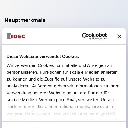
Hauptmerkmale
Geeignet für ein breites Anwendungsspektrum
von der Konsumelektronik bis zum FA-Bereich
LED-Beleuchtungseinheit mit integriertem
Diese Webseite verwendet Cookies
strombegrenzendem Widerstand und Diode im
Wir verwenden Cookies, um Inhalte und Anzeigen zu
LED-Lampenkörper
personalisieren, Funktionen für soziale Medien anbieten
Schutzarten IP40 und IP65 vollständig verfügbar
zu können und die Zugriffe auf unsere Website zu
(IEC 60529)
analysieren. Außerdem geben wir Informationen zu Ihrer
Verwendung unserer Website an unsere Partner für
UL- und CSA-zertifiziert. Entspricht EN (Europa)
soziale Medien, Werbung und Analysen weiter. Unsere
Normen. CCC-zertifiziert (außer Anzeigeleuchten).
Partner führen diese Informationen möglicherweise mit
Mit speziellem Zubehör leicht auf Φ22 Flash-
weiteren Daten zusammen, die Sie ihnen bereitgestellt
Silhouette umstellbar
haben oder die sie im Rahmen Ihrer Nutzung der Dienste
gesammelt haben.