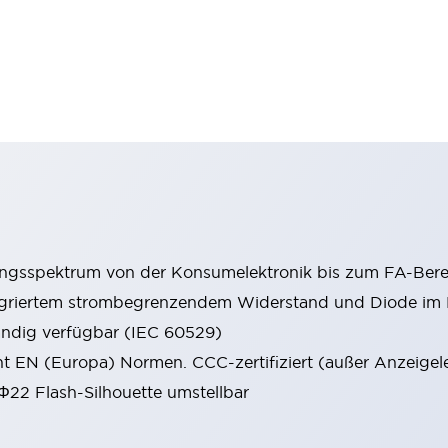
ungsspektrum von der Konsumelektronik bis zum FA-Bere
tegriertem strombegrenzendem Widerstand und Diode i
ändig verfügbar (IEC 60529)
cht EN (Europa) Normen. CCC-zertifiziert (außer Anzeigel
 Φ22 Flash-Silhouette umstellbar