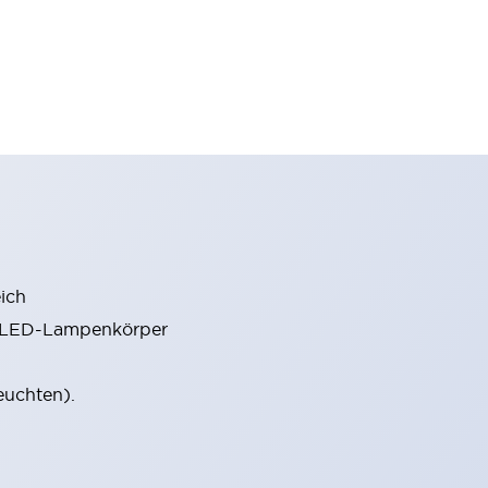
ich
m LED-Lampenkörper
euchten).