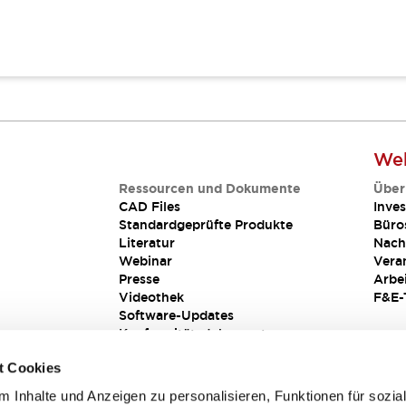
Web
Ressourcen und Dokumente
Über
CAD Files
Inves
Standardgeprüfte Produkte
Büro
Literatur
Nach
Webinar
Vera
Presse
Arbe
Videothek
F&E-
Software-Updates
Konformitätsdokumente
Schwachstellenberichte
t Cookies
Sicherheitslösung
 Inhalte und Anzeigen zu personalisieren, Funktionen für sozia