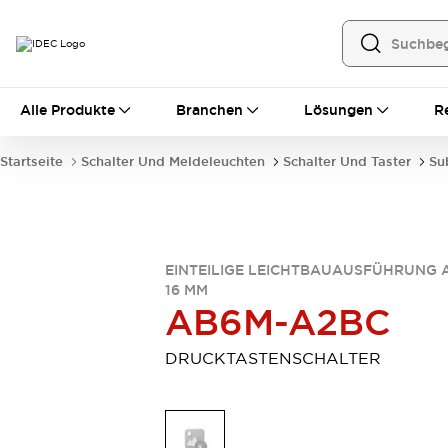
Alle Produkte
Alle Produkte
Branchen
Lösungen
R
Automatisierung
Bedienerschnittstellen
Startseite
Schalter Und Meldeleuchten
Schalter Und Taster
Su
Industrie-Ethernet-Geräte
Speicherprogrammierbare Steuerung (SPS)
Entdecken Sie alles
Sensoren
Automatische Identifizierung
EINTEILIGE LEICHTBAUAUSFÜHRUNG 
16 MM
Sensoren/Erfassung
Entdecken Sie alles
AB6M-A2BC
Industriekomponenten
LED-Meldeleuchten
Leitungsschutzgeräte
DRUCKTASTENSCHALTER
Relais und Zeitrelais
Stromversorgungen
Verbindungsgeräte
Entdecken Sie alles
Mobilitätslösungen
Motorunterstützung