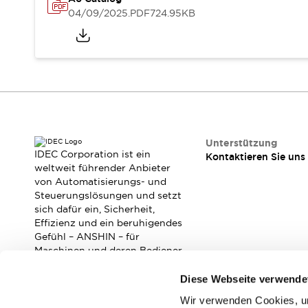
RFID-Authentifizierung
04/09/2025
.PDF
724.95KB
Sicherheitslösungen
IDEC-Sicherheitskonzept
Kollaborative Sicherheit (Sicherheit 2.0)
Sicherheitsrelevante Gesetze und Normen
Sicherheitsausrüstung-Kurs
Entdecken Sie alles
Entdecken Sie alles
Ressourcen
Unterstützung
CAD Files
IDEC Corporation ist ein
Kontaktieren Sie uns
Standardgeprüfte Produkte
weltweit führender Anbieter
von Automatisierungs- und
Literatur
Webinar
Presse
Steuerungslösungen und setzt
Videothek
sich dafür ein, Sicherheit,
Software-Updates
Effizienz und ein beruhigendes
Konformitätsdokumente
Gefühl – ANSHIN – für
Schwachstellenberichte
Maschinen und deren Bediener
zu verbessern.
Auswahlwerkzeuge
Diese Webseite verwende
Was ist neu
Blog
Wir verwenden Cookies, um
Abonnieren Sie unseren Newsletter!