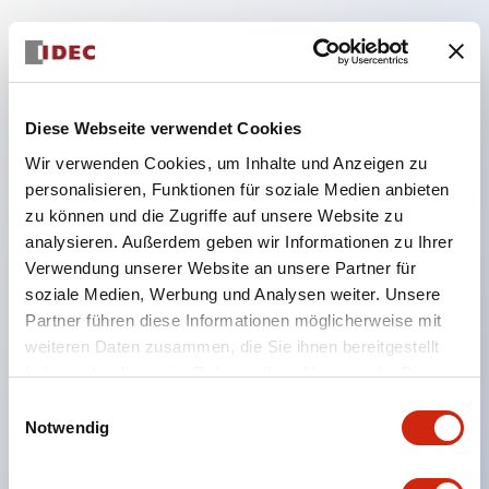
Hauptmerkmale
Diese Webseite verwendet Cookies
Geeignet für ein breites Anwendungsspektrum
Wir verwenden Cookies, um Inhalte und Anzeigen zu
von der Konsumelektronik bis zum FA-Bereich
personalisieren, Funktionen für soziale Medien anbieten
LED-Beleuchtungseinheit mit integriertem
zu können und die Zugriffe auf unsere Website zu
strombegrenzendem Widerstand und Diode im
analysieren. Außerdem geben wir Informationen zu Ihrer
LED-Lampenkörper
Verwendung unserer Website an unsere Partner für
soziale Medien, Werbung und Analysen weiter. Unsere
Schutzarten IP40 und IP65 vollständig verfügbar
Partner führen diese Informationen möglicherweise mit
(IEC 60529)
weiteren Daten zusammen, die Sie ihnen bereitgestellt
UL- und CSA-zertifiziert. Entspricht EN (Europa)
haben oder die sie im Rahmen Ihrer Nutzung der Dienste
Normen. CCC-zertifiziert (außer Anzeigeleuchten).
gesammelt haben.
Einwilligungsauswahl
Mit speziellem Zubehör leicht auf Φ22 Flash-
Notwendig
Silhouette umstellbar