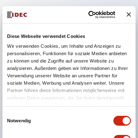
Hauptmerkmale
Diese Webseite verwendet Cookies
Geeignet für ein breites Anwendungsspektrum
Wir verwenden Cookies, um Inhalte und Anzeigen zu
von der Konsumelektronik bis zum FA-Bereich
personalisieren, Funktionen für soziale Medien anbieten
LED-Beleuchtungseinheit mit integriertem
zu können und die Zugriffe auf unsere Website zu
strombegrenzendem Widerstand und Diode im
analysieren. Außerdem geben wir Informationen zu Ihrer
LED-Lampenkörper
Verwendung unserer Website an unsere Partner für
soziale Medien, Werbung und Analysen weiter. Unsere
Schutzarten IP40 und IP65 vollständig verfügbar
Partner führen diese Informationen möglicherweise mit
(IEC 60529)
weiteren Daten zusammen, die Sie ihnen bereitgestellt
UL- und CSA-zertifiziert. Entspricht EN (Europa)
haben oder die sie im Rahmen Ihrer Nutzung der Dienste
Normen. CCC-zertifiziert (außer Anzeigeleuchten).
gesammelt haben.
Einwilligungsauswahl
Mit speziellem Zubehör leicht auf Φ22 Flash-
Notwendig
Silhouette umstellbar