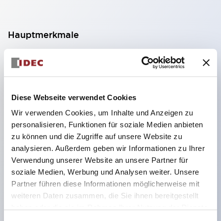
Hauptmerkmale
Geeignet für ein breites Anwendungsspektrum
von der Konsumelektronik bis zum FA-Bereich
LED-Beleuchtungseinheit mit integriertem
Diese Webseite verwendet Cookies
strombegrenzendem Widerstand und Diode im
Wir verwenden Cookies, um Inhalte und Anzeigen zu
LED-Lampenkörper
personalisieren, Funktionen für soziale Medien anbieten
Schutzarten IP40 und IP65 vollständig verfügbar
zu können und die Zugriffe auf unsere Website zu
(IEC 60529)
analysieren. Außerdem geben wir Informationen zu Ihrer
Verwendung unserer Website an unsere Partner für
UL- und CSA-zertifiziert. Entspricht EN (Europa)
soziale Medien, Werbung und Analysen weiter. Unsere
Normen. CCC-zertifiziert (außer Anzeigeleuchten).
Partner führen diese Informationen möglicherweise mit
Mit speziellem Zubehör leicht auf Φ22 Flash-
weiteren Daten zusammen, die Sie ihnen bereitgestellt
Silhouette umstellbar
haben oder die sie im Rahmen Ihrer Nutzung der Dienste
gesammelt haben.