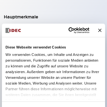
Hauptmerkmale
Geeignet für ein breites Anwendungsspektrum
von der Konsumelektronik bis zum FA-Bereich
LED-Beleuchtungseinheit mit integriertem
Diese Webseite verwendet Cookies
strombegrenzendem Widerstand und Diode im
Wir verwenden Cookies, um Inhalte und Anzeigen zu
LED-Lampenkörper
personalisieren, Funktionen für soziale Medien anbieten
Schutzarten IP40 und IP65 vollständig verfügbar
zu können und die Zugriffe auf unsere Website zu
(IEC 60529)
analysieren. Außerdem geben wir Informationen zu Ihrer
Verwendung unserer Website an unsere Partner für
UL- und CSA-zertifiziert. Entspricht EN (Europa)
soziale Medien, Werbung und Analysen weiter. Unsere
Normen. CCC-zertifiziert (außer Anzeigeleuchten).
Partner führen diese Informationen möglicherweise mit
Mit speziellem Zubehör leicht auf Φ22 Flash-
weiteren Daten zusammen, die Sie ihnen bereitgestellt
Silhouette umstellbar
haben oder die sie im Rahmen Ihrer Nutzung der Dienste
gesammelt haben.