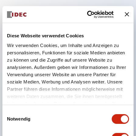
Hauptmerkmale
Diese Webseite verwendet Cookies
Geeignet für ein breites Anwendungsspektrum
Wir verwenden Cookies, um Inhalte und Anzeigen zu
von der Konsumelektronik bis zum FA-Bereich
personalisieren, Funktionen für soziale Medien anbieten
LED-Beleuchtungseinheit mit integriertem
zu können und die Zugriffe auf unsere Website zu
strombegrenzendem Widerstand und Diode im
analysieren. Außerdem geben wir Informationen zu Ihrer
LED-Lampenkörper
Verwendung unserer Website an unsere Partner für
soziale Medien, Werbung und Analysen weiter. Unsere
Schutzarten IP40 und IP65 vollständig verfügbar
Partner führen diese Informationen möglicherweise mit
(IEC 60529)
weiteren Daten zusammen, die Sie ihnen bereitgestellt
UL- und CSA-zertifiziert. Entspricht EN (Europa)
haben oder die sie im Rahmen Ihrer Nutzung der Dienste
Normen. CCC-zertifiziert (außer Anzeigeleuchten).
gesammelt haben.
Einwilligungsauswahl
Mit speziellem Zubehör leicht auf Φ22 Flash-
Notwendig
Silhouette umstellbar