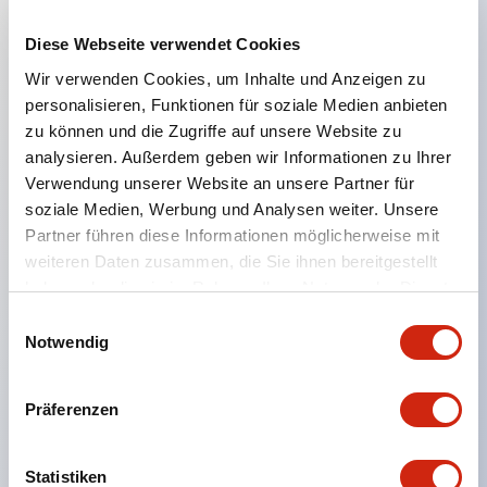
Diese Webseite verwendet Cookies
Hauptmerkmale
Wir verwenden Cookies, um Inhalte und Anzeigen zu
personalisieren, Funktionen für soziale Medien anbieten
Geeignet für ein breites Anwendungsspektrum
zu können und die Zugriffe auf unsere Website zu
analysieren. Außerdem geben wir Informationen zu Ihrer
von der Konsumelektronik bis zum FA-Bereich
Verwendung unserer Website an unsere Partner für
LED-Beleuchtungseinheit mit integriertem
soziale Medien, Werbung und Analysen weiter. Unsere
strombegrenzendem Widerstand und Diode im
Partner führen diese Informationen möglicherweise mit
LED-Lampenkörper
weiteren Daten zusammen, die Sie ihnen bereitgestellt
haben oder die sie im Rahmen Ihrer Nutzung der Dienste
Schutzarten IP40 und IP65 vollständig verfügbar
gesammelt haben.
Einwilligungsauswahl
(IEC 60529)
Notwendig
UL- und CSA-zertifiziert. Entspricht EN (Europa)
Normen. CCC-zertifiziert (außer Anzeigeleuchten).
Präferenzen
Mit speziellem Zubehör leicht auf Φ22 Flash-
Silhouette umstellbar
Statistiken