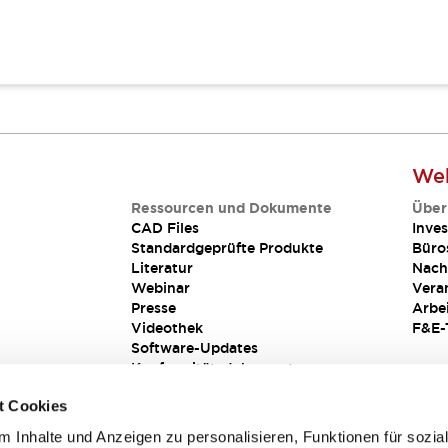
Web
Ressourcen und Dokumente
Über
CAD Files
Inves
Standardgeprüfte Produkte
Büro
Literatur
Nach
Webinar
Vera
Presse
Arbe
Videothek
F&E-
Software-Updates
Konformitätsdokumente
Schwachstellenberichte
t Cookies
Sicherheitslösung
 Inhalte und Anzeigen zu personalisieren, Funktionen für sozia