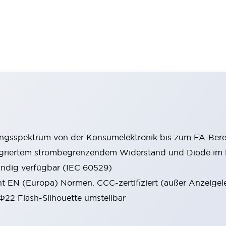
ungsspektrum von der Konsumelektronik bis zum FA-Bere
tegriertem strombegrenzendem Widerstand und Diode i
ändig verfügbar (IEC 60529)
cht EN (Europa) Normen. CCC-zertifiziert (außer Anzeigel
 Φ22 Flash-Silhouette umstellbar