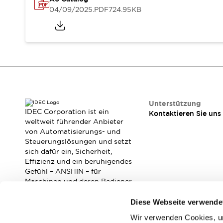
RFID-Authentifizierung
04/09/2025
.PDF
724.95KB
Sicherheitslösungen
IDEC-Sicherheitskonzept
Kollaborative Sicherheit (Sicherheit 2.0)
Sicherheitsrelevante Gesetze und Normen
Sicherheitsausrüstung-Kurs
Entdecken Sie alles
Entdecken Sie alles
Ressourcen
Unterstützung
CAD Files
IDEC Corporation ist ein
Kontaktieren Sie uns
Standardgeprüfte Produkte
weltweit führender Anbieter
von Automatisierungs- und
Literatur
Webinar
Presse
Steuerungslösungen und setzt
Videothek
sich dafür ein, Sicherheit,
Software-Updates
Effizienz und ein beruhigendes
Konformitätsdokumente
Gefühl – ANSHIN – für
Schwachstellenberichte
Maschinen und deren Bediener
zu verbessern.
Auswahlwerkzeuge
Diese Webseite verwende
Was ist neu
Blog
Wir verwenden Cookies, um
Abonnieren Sie unseren Newsletter!