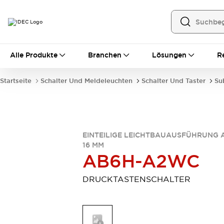
Alle Produkte
Alle Produkte
Branchen
Lösungen
R
Automatisierung
Bedienerschnittstellen
Startseite
Schalter Und Meldeleuchten
Schalter Und Taster
Su
Industrie-Ethernet-Geräte
Speicherprogrammierbare Steuerung (SPS)
Entdecken Sie alles
Sensoren
Automatische Identifizierung
EINTEILIGE LEICHTBAUAUSFÜHRUNG 
16 MM
Sensoren/Erfassung
Entdecken Sie alles
AB6H-A2WC
Industriekomponenten
LED-Meldeleuchten
Leitungsschutzgeräte
DRUCKTASTENSCHALTER
Relais und Zeitrelais
Stromversorgungen
Verbindungsgeräte
Entdecken Sie alles
Mobilitätslösungen
Motorunterstützung