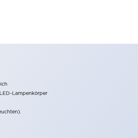
ich
m LED-Lampenkörper
euchten).