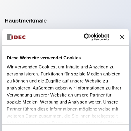
Hauptmerkmale
Geeignet für ein breites Anwendungsspektrum
von der Konsumelektronik bis zum FA-Bereich
LED-Beleuchtungseinheit mit integriertem
Diese Webseite verwendet Cookies
strombegrenzendem Widerstand und Diode im
Wir verwenden Cookies, um Inhalte und Anzeigen zu
LED-Lampenkörper
personalisieren, Funktionen für soziale Medien anbieten
Schutzarten IP40 und IP65 vollständig verfügbar
zu können und die Zugriffe auf unsere Website zu
(IEC 60529)
analysieren. Außerdem geben wir Informationen zu Ihrer
Verwendung unserer Website an unsere Partner für
UL- und CSA-zertifiziert. Entspricht EN (Europa)
soziale Medien, Werbung und Analysen weiter. Unsere
Normen. CCC-zertifiziert (außer Anzeigeleuchten).
Partner führen diese Informationen möglicherweise mit
Mit speziellem Zubehör leicht auf Φ22 Flash-
weiteren Daten zusammen, die Sie ihnen bereitgestellt
Silhouette umstellbar
haben oder die sie im Rahmen Ihrer Nutzung der Dienste
gesammelt haben.