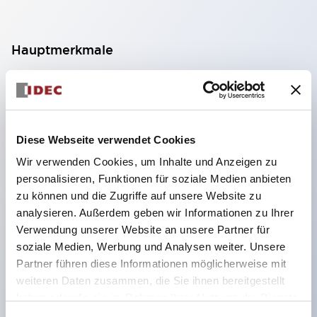
Hauptmerkmale
Geeignet für ein breites Anwendungsspektrum
von der Konsumelektronik bis zum FA-Bereich
LED-Beleuchtungseinheit mit integriertem
Diese Webseite verwendet Cookies
strombegrenzendem Widerstand und Diode im
Wir verwenden Cookies, um Inhalte und Anzeigen zu
LED-Lampenkörper
personalisieren, Funktionen für soziale Medien anbieten
Schutzarten IP40 und IP65 vollständig verfügbar
zu können und die Zugriffe auf unsere Website zu
(IEC 60529)
analysieren. Außerdem geben wir Informationen zu Ihrer
Verwendung unserer Website an unsere Partner für
UL- und CSA-zertifiziert. Entspricht EN (Europa)
soziale Medien, Werbung und Analysen weiter. Unsere
Normen. CCC-zertifiziert (außer Anzeigeleuchten).
Partner führen diese Informationen möglicherweise mit
Mit speziellem Zubehör leicht auf Φ22 Flash-
weiteren Daten zusammen, die Sie ihnen bereitgestellt
Silhouette umstellbar
haben oder die sie im Rahmen Ihrer Nutzung der Dienste
gesammelt haben.