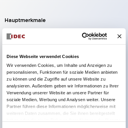
Hauptmerkmale
Geeignet für ein breites Anwendungsspektrum
von der Konsumelektronik bis zum FA-Bereich
LED-Beleuchtungseinheit mit integriertem
Diese Webseite verwendet Cookies
strombegrenzendem Widerstand und Diode im
Wir verwenden Cookies, um Inhalte und Anzeigen zu
LED-Lampenkörper
personalisieren, Funktionen für soziale Medien anbieten
Schutzarten IP40 und IP65 vollständig verfügbar
zu können und die Zugriffe auf unsere Website zu
(IEC 60529)
analysieren. Außerdem geben wir Informationen zu Ihrer
Verwendung unserer Website an unsere Partner für
UL- und CSA-zertifiziert. Entspricht EN (Europa)
soziale Medien, Werbung und Analysen weiter. Unsere
Normen. CCC-zertifiziert (außer Anzeigeleuchten).
Partner führen diese Informationen möglicherweise mit
Mit speziellem Zubehör leicht auf Φ22 Flash-
weiteren Daten zusammen, die Sie ihnen bereitgestellt
Silhouette umstellbar
haben oder die sie im Rahmen Ihrer Nutzung der Dienste
gesammelt haben.