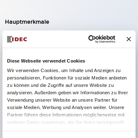
Hauptmerkmale
Geeignet für ein breites Anwendungsspektrum
von der Konsumelektronik bis zum FA-Bereich
LED-Beleuchtungseinheit mit integriertem
Diese Webseite verwendet Cookies
strombegrenzendem Widerstand und Diode im
Wir verwenden Cookies, um Inhalte und Anzeigen zu
LED-Lampenkörper
personalisieren, Funktionen für soziale Medien anbieten
Schutzarten IP40 und IP65 vollständig verfügbar
zu können und die Zugriffe auf unsere Website zu
(IEC 60529)
analysieren. Außerdem geben wir Informationen zu Ihrer
Verwendung unserer Website an unsere Partner für
UL- und CSA-zertifiziert. Entspricht EN (Europa)
soziale Medien, Werbung und Analysen weiter. Unsere
Normen. CCC-zertifiziert (außer Anzeigeleuchten).
Partner führen diese Informationen möglicherweise mit
Mit speziellem Zubehör leicht auf Φ22 Flash-
weiteren Daten zusammen, die Sie ihnen bereitgestellt
Silhouette umstellbar
haben oder die sie im Rahmen Ihrer Nutzung der Dienste
gesammelt haben.