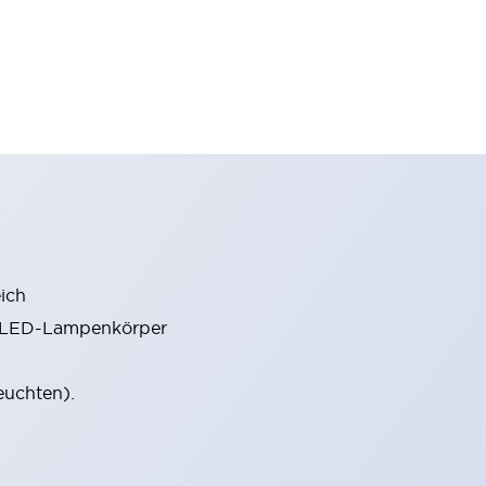
ich
m LED-Lampenkörper
euchten).