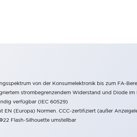
ungsspektrum von der Konsumelektronik bis zum FA-Bere
tegriertem strombegrenzendem Widerstand und Diode i
ändig verfügbar (IEC 60529)
cht EN (Europa) Normen. CCC-zertifiziert (außer Anzeigel
 Φ22 Flash-Silhouette umstellbar