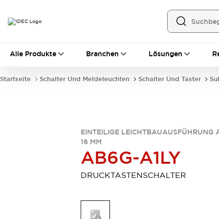
Alle Produkte
Alle Produkte
Branchen
Lösungen
R
Automatisierung
Bedienerschnittstellen
Startseite
Schalter Und Meldeleuchten
Schalter Und Taster
Su
Industrie-Ethernet-Geräte
Speicherprogrammierbare Steuerung (SPS)
Entdecken Sie alles
Sensoren
Automatische Identifizierung
EINTEILIGE LEICHTBAUAUSFÜHRUNG 
16 MM
Sensoren/Erfassung
Entdecken Sie alles
AB6G-A1LY
Industriekomponenten
LED-Meldeleuchten
Leitungsschutzgeräte
DRUCKTASTENSCHALTER
Relais und Zeitrelais
Stromversorgungen
Verbindungsgeräte
Entdecken Sie alles
Mobilitätslösungen
Motorunterstützung