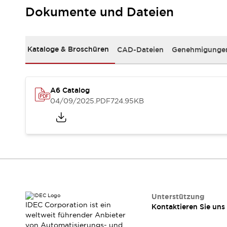
RFID-Authentifizierung
Dokumente und Dateien
Sicherheitslösungen
IDEC-Sicherheitskonzept
Kollaborative Sicherheit (Sicherheit 2.0)
Kataloge & Broschüren
CAD-Dateien
Genehmigungen
Sicherheitsrelevante Gesetze und Normen
Sicherheitsausrüstung-Kurs
Entdecken Sie alles
Entdecken Sie alles
A6 Catalog
Ressourcen
04/09/2025
.PDF
724.95KB
CAD Files
Standardgeprüfte Produkte
Literatur
Webinar
Presse
Videothek
Software-Updates
Konformitätsdokumente
Schwachstellenberichte
Auswahlwerkzeuge
Unterstützung
IDEC Corporation ist ein
Kontaktieren Sie uns
Was ist neu
weltweit führender Anbieter
Blog
von Automatisierungs- und